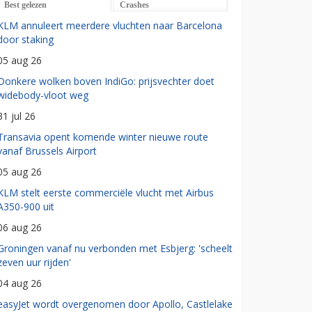
Best gelezen
Crashes
KLM annuleert meerdere vluchten naar Barcelona
door staking
05 aug 26
Donkere wolken boven IndiGo: prijsvechter doet
widebody-vloot weg
31 jul 26
Transavia opent komende winter nieuwe route
vanaf Brussels Airport
05 aug 26
KLM stelt eerste commerciële vlucht met Airbus
A350-900 uit
06 aug 26
Groningen vanaf nu verbonden met Esbjerg: 'scheelt
zeven uur rijden'
04 aug 26
easyJet wordt overgenomen door Apollo, Castlelake