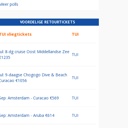
Meer polls
VOORDELIGE RETOURTICKETS
TUI vliegtickets
TUI
Jul: 8-dg cruise Oost Middellandse Zee
TUI
€1235
Jul: 9-daagse Chogogo Dive & Beach
TUI
Curacao €1056
Sep: Amsterdam - Curacao €569
TUI
Sep: Amsterdam - Aruba €614
TUI