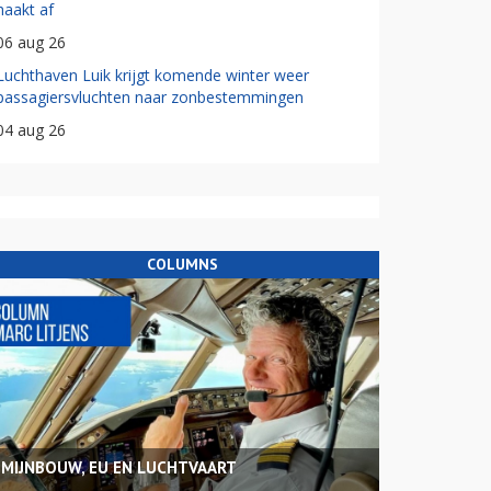
haakt af
06 aug 26
Luchthaven Luik krijgt komende winter weer
passagiersvluchten naar zonbestemmingen
04 aug 26
COLUMNS
MIJNBOUW, EU EN LUCHTVAART