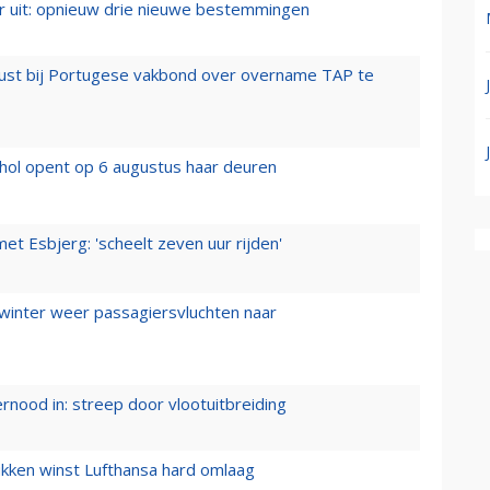
er uit: opnieuw drie nieuwe bestemmingen
rust bij Portugese vakbond over overname TAP te
hol opent op 6 augustus haar deuren
t Esbjerg: 'scheelt zeven uur rijden'
 winter weer passagiersvluchten naar
ernood in: streep door vlootuitbreiding
ukken winst Lufthansa hard omlaag