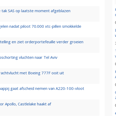
 tak SAS op laatste moment afgeblazen
elen nadat piloot 70.000 xtc-pillen smokkelde
elling en ziet orderportefeuille verder groeien
chorting vluchten naar Tel Aviv
vrachtvlucht met Boeing 777F ooit uit
happij gaat afscheid nemen van A220-100-vloot
 Apollo, Castlelake haakt af