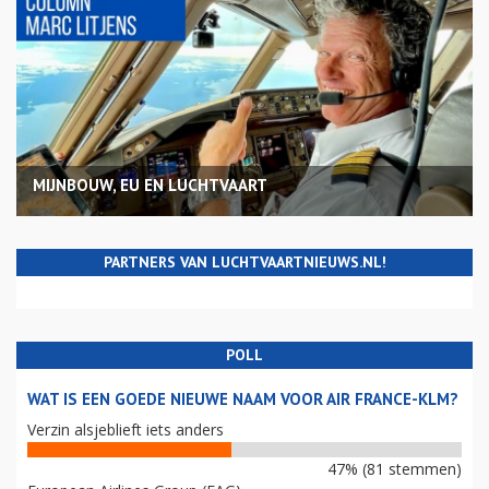
MIJNBOUW, EU EN LUCHTVAART
PARTNERS VAN LUCHTVAARTNIEUWS.NL!
POLL
WAT IS EEN GOEDE NIEUWE NAAM VOOR AIR FRANCE-KLM?
Verzin alsjeblieft iets anders
47% (81 stemmen)