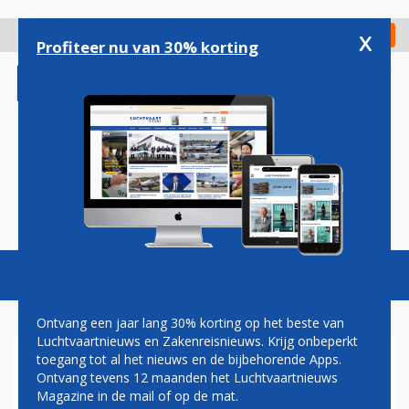
Overslaan
en
x
Digitaal Magazine
Registreer
Check in
naar
Profiteer nu van 30% korting
de
inhoud
gaan
Magazine
Podcasts
Vacatures
Toggl
naviga
Ontvang een jaar lang 30% korting op het beste van
Luchtvaartnieuws en Zakenreisnieuws. Krijg onbeperkt
toegang tot al het nieuws en de bijbehorende Apps.
TRANSAVIA ANNULEERT
Ontvang tevens 12 maanden het Luchtvaartnieuws
VLUCHT NAAR TEL AVIV, KLM
Magazine in de mail of op de mat.