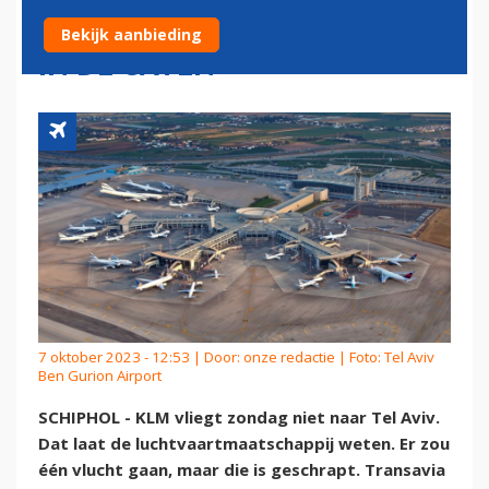
HOUDT SITUATIE IN ISRAËL
Bekijk aanbieding
IN DE GATEN
7 oktober 2023 - 12:53 | Door:
onze redactie
| Foto: Tel Aviv
Ben Gurion Airport
SCHIPHOL - KLM vliegt zondag niet naar Tel Aviv.
Dat laat de luchtvaartmaatschappij weten. Er zou
één vlucht gaan, maar die is geschrapt. Transavia