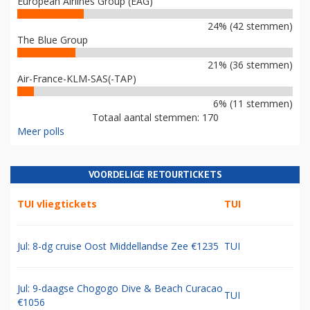
European Airlines Group (EAG)
24% (42 stemmen)
The Blue Group
21% (36 stemmen)
Air-France-KLM-SAS(-TAP)
6% (11 stemmen)
Totaal aantal stemmen: 170
Meer polls
VOORDELIGE RETOURTICKETS
TUI vliegtickets
TUI
Jul: 8-dg cruise Oost Middellandse Zee €1235
TUI
Jul: 9-daagse Chogogo Dive & Beach Curacao
TUI
€1056