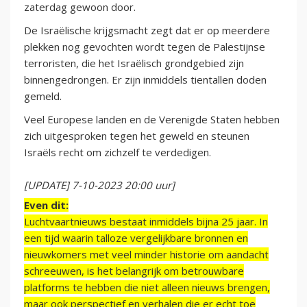
zaterdag gewoon door.
De Israëlische krijgsmacht zegt dat er op meerdere
plekken nog gevochten wordt tegen de Palestijnse
terroristen, die het Israëlisch grondgebied zijn
binnengedrongen. Er zijn inmiddels tientallen doden
gemeld.
Veel Europese landen en de Verenigde Staten hebben
zich uitgesproken tegen het geweld en steunen
Israëls recht om zichzelf te verdedigen.
[UPDATE] 7-10-2023 20:00 uur]
Even dit:
Luchtvaartnieuws bestaat inmiddels bijna 25 jaar. In
een tijd waarin talloze vergelijkbare bronnen en
nieuwkomers met veel minder historie om aandacht
schreeuwen, is het belangrijk om betrouwbare
platforms te hebben die niet alleen nieuws brengen,
maar ook perspectief en verhalen die er echt toe