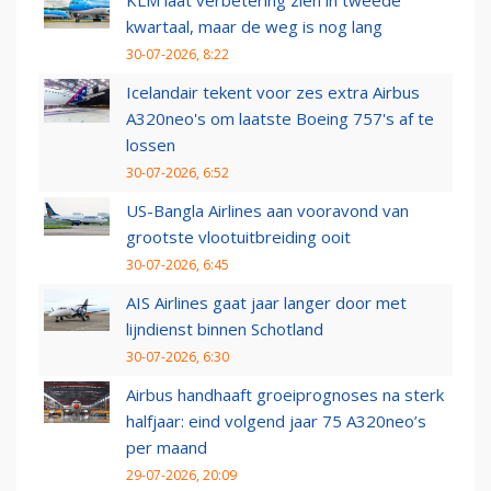
KLM laat verbetering zien in tweede
kwartaal, maar de weg is nog lang
30-07-2026, 8:22
Icelandair tekent voor zes extra Airbus
A320neo's om laatste Boeing 757's af te
lossen
30-07-2026, 6:52
US-Bangla Airlines aan vooravond van
grootste vlootuitbreiding ooit
30-07-2026, 6:45
AIS Airlines gaat jaar langer door met
lijndienst binnen Schotland
30-07-2026, 6:30
Airbus handhaaft groeiprognoses na sterk
halfjaar: eind volgend jaar 75 A320neo’s
per maand
29-07-2026, 20:09