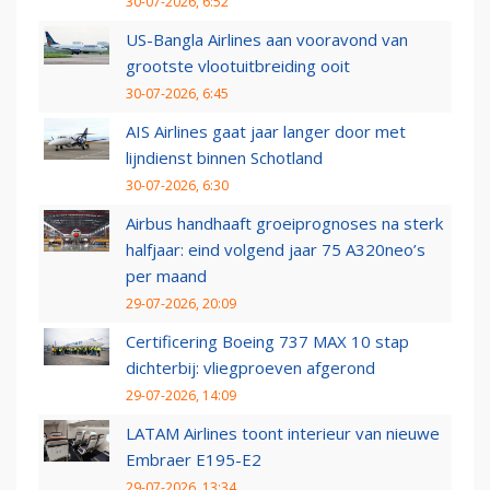
30-07-2026, 6:52
US-Bangla Airlines aan vooravond van
grootste vlootuitbreiding ooit
30-07-2026, 6:45
AIS Airlines gaat jaar langer door met
lijndienst binnen Schotland
30-07-2026, 6:30
Airbus handhaaft groeiprognoses na sterk
halfjaar: eind volgend jaar 75 A320neo’s
per maand
29-07-2026, 20:09
Certificering Boeing 737 MAX 10 stap
dichterbij: vliegproeven afgerond
29-07-2026, 14:09
LATAM Airlines toont interieur van nieuwe
Embraer E195-E2
29-07-2026, 13:34