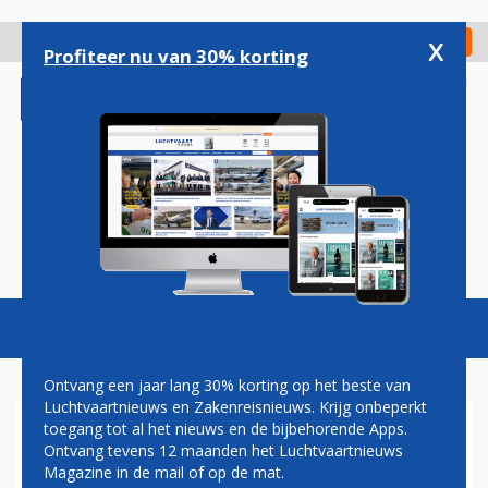
Overslaan
en
x
Digitaal Magazine
Registreer
Check in
naar
Profiteer nu van 30% korting
de
inhoud
gaan
Magazine
Podcasts
Vacatures
Toggl
naviga
Ontvang een jaar lang 30% korting op het beste van
Luchtvaartnieuws en Zakenreisnieuws. Krijg onbeperkt
toegang tot al het nieuws en de bijbehorende Apps.
ANALYSE: VEEL HAKEN EN
Ontvang tevens 12 maanden het Luchtvaartnieuws
OGEN AAN CIJFERS
Magazine in de mail of op de mat.