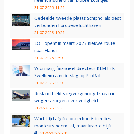
neemt afscheid van Mobile Lounges
31-07-2026, 11:25
Gedeelde tweede plaats Schiphol als best
verbonden Europese luchthaven
31-07-2026, 10:37
LOT opent in maart 2027 nieuwe route
naar Hanoi
31-07-2026, 9:59
Voormalig financieel directeur KLM Erik
Swelheim aan de slag bij ProRail
31-07-2026, 9:09
Rusland trekt vliegvergunning Izhavia in
wegens zorgen over veiligheid
31-07-2026, 8:03
Wachttijd afgifte onderhoudslicenties
monteurs neemt af, maar krapte blijft
31-07-2026, 7:15