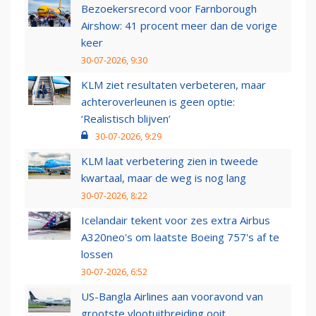
Bezoekersrecord voor Farnborough
Airshow: 41 procent meer dan de vorige
keer
30-07-2026, 9:30
KLM ziet resultaten verbeteren, maar
achteroverleunen is geen optie:
‘Realistisch blijven’
30-07-2026, 9:29
KLM laat verbetering zien in tweede
kwartaal, maar de weg is nog lang
30-07-2026, 8:22
Icelandair tekent voor zes extra Airbus
A320neo's om laatste Boeing 757's af te
lossen
30-07-2026, 6:52
US-Bangla Airlines aan vooravond van
grootste vlootuitbreiding ooit