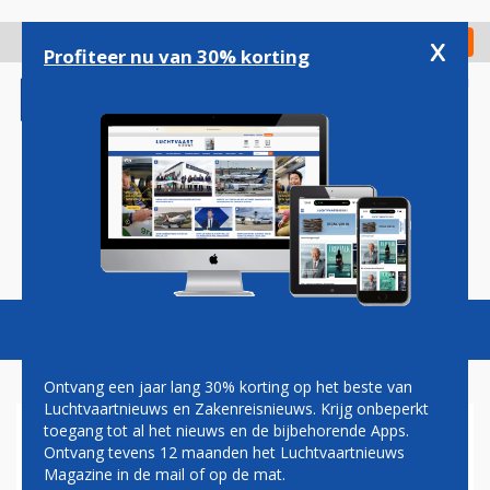
Overslaan
en
x
Digitaal Magazine
Registreer
Check in
naar
Profiteer nu van 30% korting
de
inhoud
gaan
Magazine
Podcasts
Vacatures
Toggl
naviga
Ontvang een jaar lang 30% korting op het beste van
Luchtvaartnieuws en Zakenreisnieuws. Krijg onbeperkt
toegang tot al het nieuws en de bijbehorende Apps.
COLLECTIEVE RECHTSZAAK
Ontvang tevens 12 maanden het Luchtvaartnieuws
TEGEN AFHANDELAARS
Magazine in de mail of op de mat.