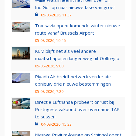
Willie Walsh neemt het roer over bij
IndiGo: 'op naar nieuwe fase van groei'
05-08-2026, 11:37
Transavia opent komende winter nieuwe
route vanaf Brussels Airport
05-08-2026, 10:46
KLM blijft net als veel andere
maatschappijen langer weg uit Golfregio
05-08-2026, 9:00
Riyadh Air breidt netwerk verder uit:
opnieuw drie nieuwe bestemmingen
05-08-2026, 7:29
Directie Lufthansa probeert onrust bij
Portugese vakbond over overname TAP
te sussen
04-08-2026, 15:33
Nieuwe Privium-lounge op Schiphol opent