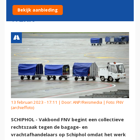
SCHIPHOL OM 'TE ZWAAR
Bekijk aanbieding
WERK'
13 februari 2023 - 17:11 | Door:
ANP/Reismedia
| Foto: FNV
(archieffoto)
SCHIPHOL - Vakbond FNV begint een collectieve
rechtszaak tegen de bagage- en
vrachtafhandelaars op Schiphol omdat het werk