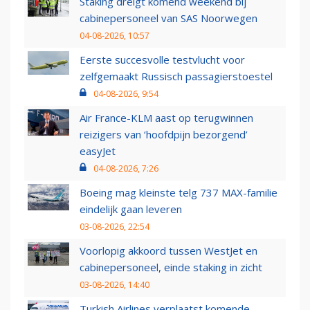
Staking dreigt komend weekend bij
cabinepersoneel van SAS Noorwegen
04-08-2026, 10:57
Eerste succesvolle testvlucht voor
zelfgemaakt Russisch passagierstoestel
04-08-2026, 9:54
Air France-KLM aast op terugwinnen
reizigers van ‘hoofdpijn bezorgend’
easyJet
04-08-2026, 7:26
Boeing mag kleinste telg 737 MAX-familie
eindelijk gaan leveren
03-08-2026, 22:54
Voorlopig akkoord tussen WestJet en
cabinepersoneel, einde staking in zicht
03-08-2026, 14:40
Turkish Airlines verplaatst komende