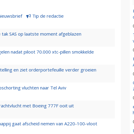
nieuwsbrief
Tip de redactie
 tak SAS op laatste moment afgeblazen
elen nadat piloot 70.000 xtc-pillen smokkelde
elling en ziet orderportefeuille verder groeien
chorting vluchten naar Tel Aviv
vrachtvlucht met Boeing 777F ooit uit
happij gaat afscheid nemen van A220-100-vloot