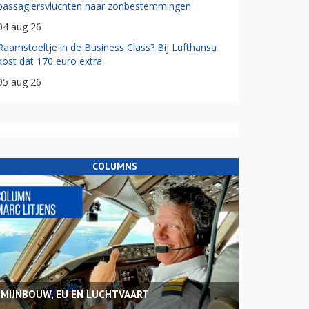
passagiersvluchten naar zonbestemmingen
04 aug 26
Raamstoeltje in de Business Class? Bij Lufthansa
kost dat 170 euro extra
05 aug 26
COLUMNS
MIJNBOUW, EU EN LUCHTVAART