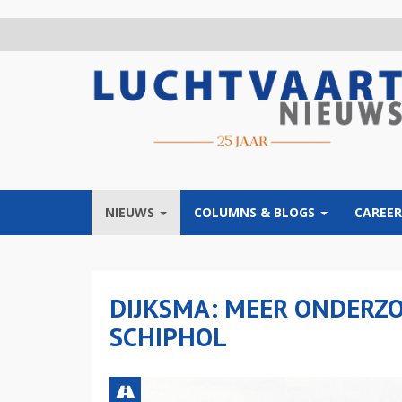
Overslaan
en
naar
de
inhoud
gaan
NIEUWS
COLUMNS & BLOGS
CAREER
DIJKSMA: MEER ONDERZO
SCHIPHOL