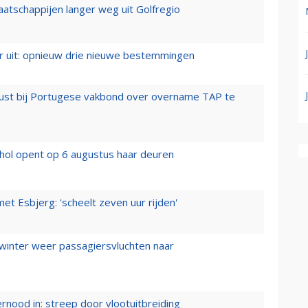
aatschappijen langer weg uit Golfregio
er uit: opnieuw drie nieuwe bestemmingen
rust bij Portugese vakbond over overname TAP te
hol opent op 6 augustus haar deuren
t Esbjerg: 'scheelt zeven uur rijden'
 winter weer passagiersvluchten naar
ernood in: streep door vlootuitbreiding