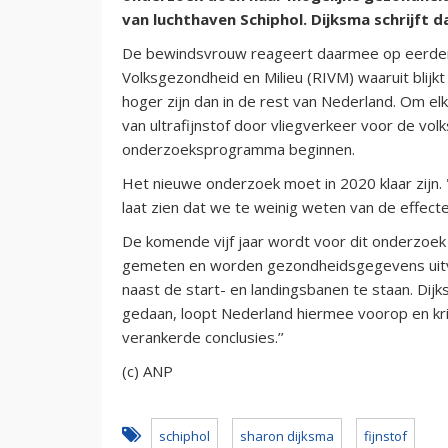
van luchthaven Schiphol. Dijksma schrijf
De bewindsvrouw reageert daarmee op eerder o
Volksgezondheid en Milieu (RIVM) waaruit blijkt
hoger zijn dan in de rest van Nederland. Om el
van ultrafijnstof door vliegverkeer voor de vo
onderzoeksprogramma beginnen.
Het nieuwe onderzoek moet in 2020 klaar zijn. 
laat zien dat we te weinig weten van de effecte
De komende vijf jaar wordt voor dit onderzoek
gemeten en worden gezondheidsgegevens uitv
naast de start- en landingsbanen te staan. Dij
gedaan, loopt Nederland hiermee voorop en kri
verankerde conclusies.’’
(c) ANP
schiphol
sharon dijksma
fijnstof