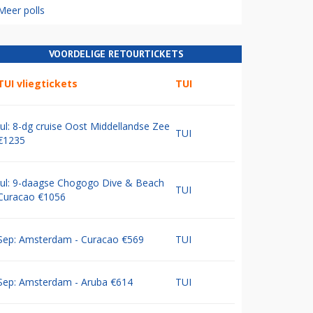
Meer polls
VOORDELIGE RETOURTICKETS
TUI vliegtickets
TUI
Jul: 8-dg cruise Oost Middellandse Zee
TUI
€1235
Jul: 9-daagse Chogogo Dive & Beach
TUI
Curacao €1056
Sep: Amsterdam - Curacao €569
TUI
Sep: Amsterdam - Aruba €614
TUI