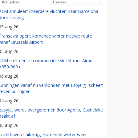
Best gelezen
Crashes
KLM annuleert meerdere vluchten naar Barcelona
door staking
05 aug 26
Transavia opent komende winter nieuwe route
vanaf Brussels Airport
05 aug 26
KLM stelt eerste commerciële vlucht met Airbus
A350-900 uit
06 aug 26
Groningen vanaf nu verbonden met Esbjerg: 'scheelt
zeven uur rijden'
04 aug 26
easyJet wordt overgenomen door Apollo, Castlelake
haakt af
06 aug 26
Luchthaven Luik krijgt komende winter weer