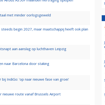
rste Airbus A350F maanden vertraging oplopen
wartaal met minder oorlogsgeweld
 steeds begin 2027, maar maatschappij heeft ook plan
tsnapt aan aanslag op luchthaven Leipzig
n naar Barcelona door staking
 bij IndiGo: 'op naar nieuwe fase van groei'
 nieuwe route vanaf Brussels Airport