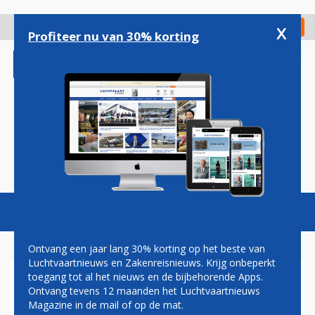
Overslaan
en
x
Digitaal Magazine
Registreer
Check in
naar
Profiteer nu van 30% korting
de
inhoud
gaan
Magazine
Podcasts
Vacatures
Toggl
naviga
Ontvang een jaar lang 30% korting op het beste van
Luchtvaartnieuws en Zakenreisnieuws. Krijg onbeperkt
toegang tot al het nieuws en de bijbehorende Apps.
FNV EIST
Ontvang tevens 12 maanden het Luchtvaartnieuws
SCHADEVERGOEDING KLM
Magazine in de mail of op de mat.