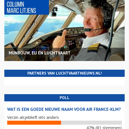
MIJNBOUW, EU EN LUCHTVAART
PARTNERS VAN LUCHTVAARTNIEUWS.NL!
POLL
WAT IS EEN GOEDE NIEUWE NAAM VOOR AIR FRANCE-KLM?
Verzin alsjeblieft iets anders
47% (81 stemmen)