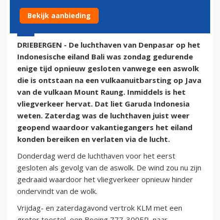
Bekijk aanbieding
12 juli 2015 - 7:30 | Door:
Rob Somsen
DRIEBERGEN - De luchthaven van Denpasar op het
Indonesische eiland Bali was zondag gedurende
enige tijd opnieuw gesloten vanwege een aswolk
die is ontstaan na een vulkaanuitbarsting op Java
van de vulkaan Mount Raung. Inmiddels is het
vliegverkeer hervat. Dat liet Garuda Indonesia
weten. Zaterdag was de luchthaven juist weer
geopend waardoor vakantiegangers het eiland
konden bereiken en verlaten via de lucht.
Donderdag werd de luchthaven voor het eerst
gesloten als gevolg van de aswolk. De wind zou nu zijn
gedraaid waardoor het vliegverkeer opnieuw hinder
ondervindt van de wolk.
Vrijdag- en zaterdagavond vertrok KLM met een
groter toestel, een Boeing 777-300ER, naar