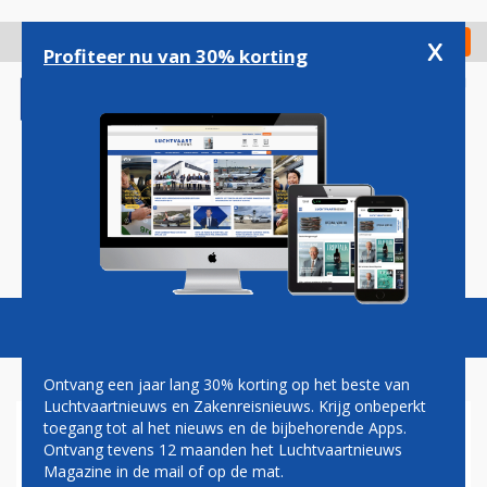
Overslaan
en
x
Digitaal Magazine
Registreer
Check in
naar
Profiteer nu van 30% korting
de
inhoud
gaan
Magazine
Podcasts
Vacatures
Toggl
naviga
Ontvang een jaar lang 30% korting op het beste van
Luchtvaartnieuws en Zakenreisnieuws. Krijg onbeperkt
toegang tot al het nieuws en de bijbehorende Apps.
LUCHTHAVEN BALI TIJDELIJK
Ontvang tevens 12 maanden het Luchtvaartnieuws
GESLOTEN OM VULKAANAS
Magazine in de mail of op de mat.