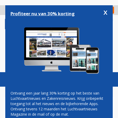
Overslaan
en
x
Digitaal Magazine
Registreer
Check in
naar
Profiteer nu van 30% korting
de
inhoud
gaan
Magazine
Podcasts
Vacatures
Toggl
naviga
Ontvang een jaar lang 30% korting op het beste van
Luchtvaartnieuws en Zakenreisnieuws. Krijg onbeperkt
toegang tot al het nieuws en de bijbehorende Apps.
LUCHTHAVEN BOSTON PAST
Ontvang tevens 12 maanden het Luchtvaartnieuws
BAANBELEID AAN NA SERIE
Magazine in de mail of op de mat.