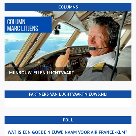
COLUMNS
MIJNBOUW, EU EN LUCHTVAART
PARTNERS VAN LUCHTVAARTNIEUWS.NL!
POLL
WAT IS EEN GOEDE NIEUWE NAAM VOOR AIR FRANCE-KLM?