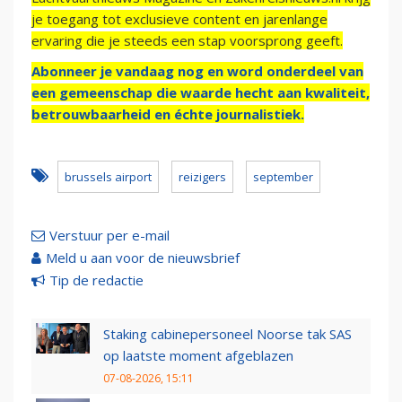
je toegang tot exclusieve content en jarenlange
ervaring die je steeds een stap voorsprong geeft.
Abonneer je vandaag nog en word onderdeel van
een gemeenschap die waarde hecht aan kwaliteit,
betrouwbaarheid en échte journalistiek.
brussels airport
reizigers
september
Verstuur per e-mail
Meld u aan voor de nieuwsbrief
Tip de redactie
Staking cabinepersoneel Noorse tak SAS
op laatste moment afgeblazen
07-08-2026, 15:11