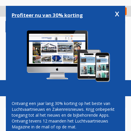
Overslaan
en
x
Digitaal Magazine
Registreer
Check in
naar
Profiteer nu van 30% korting
de
inhoud
gaan
Magazine
Podcasts
Vacatures
Toggl
naviga
Ontvang een jaar lang 30% korting op het beste van
Luchtvaartnieuws en Zakenreisnieuws. Krijg onbeperkt
toegang tot al het nieuws en de bijbehorende Apps.
MEER DAN 2 MILJOEN
Ontvang tevens 12 maanden het Luchtvaartnieuws
REIZIGERS VOOR BRUSSELS
Magazine in de mail of op de mat.