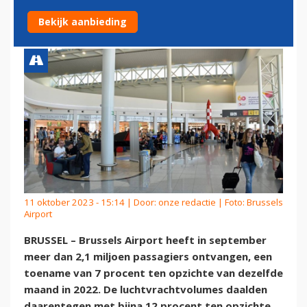
AIRPORT IN SEPTEMBER
Bekijk aanbieding
11 oktober 2023 - 15:14 | Door:
onze redactie
| Foto: Brussels
Airport
BRUSSEL – Brussels Airport heeft in september
meer dan 2,1 miljoen passagiers ontvangen, een
toename van 7 procent ten opzichte van dezelfde
maand in 2022. De luchtvrachtvolumes daalden
daarentegen met bijna 12 procent ten opzichte