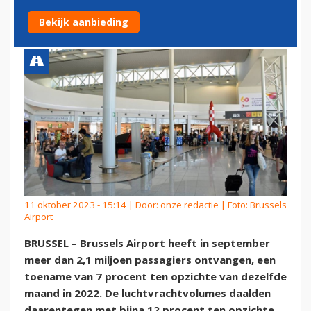
AIRPORT IN SEPTEMBER
Bekijk aanbieding
11 oktober 2023 - 15:14 | Door:
onze redactie
| Foto: Brussels
Airport
BRUSSEL – Brussels Airport heeft in september
meer dan 2,1 miljoen passagiers ontvangen, een
toename van 7 procent ten opzichte van dezelfde
maand in 2022. De luchtvrachtvolumes daalden
daarentegen met bijna 12 procent ten opzichte