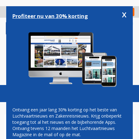
Overslaan
en
x
Digitaal Magazine
Registreer
Check in
naar
Profiteer nu van 30% korting
de
inhoud
gaan
Magazine
Podcasts
Vacatures
Toggl
naviga
Ontvang een jaar lang 30% korting op het beste van
Luchtvaartnieuws en Zakenreisnieuws. Krijg onbeperkt
toegang tot al het nieuws en de bijbehorende Apps.
MEER DAN 2 MILJOEN
Ontvang tevens 12 maanden het Luchtvaartnieuws
REIZIGERS VOOR BRUSSELS
Magazine in de mail of op de mat.