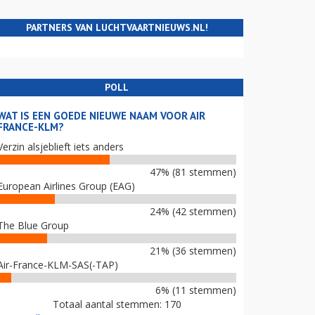
PARTNERS VAN LUCHTVAARTNIEUWS.NL!
POLL
WAT IS EEN GOEDE NIEUWE NAAM VOOR AIR
FRANCE-KLM?
Verzin alsjeblieft iets anders
47% (81 stemmen)
European Airlines Group (EAG)
24% (42 stemmen)
The Blue Group
21% (36 stemmen)
Air-France-KLM-SAS(-TAP)
6% (11 stemmen)
Totaal aantal stemmen: 170