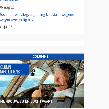
06 aug 26
Rusland trekt vliegvergunning Izhavia in wegens
zorgen over veiligheid
31 jul 26
COLUMNS
MIJNBOUW, EU EN LUCHTVAART