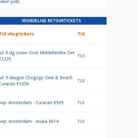
Meer polls
VOORDELIGE RETOURTICKETS
TUI vliegtickets
TUI
Jul: 8-dg cruise Oost Middellandse Zee
TUI
€1235
Jul: 9-daagse Chogogo Dive & Beach
TUI
Curacao €1056
Sep: Amsterdam - Curacao €569
TUI
Sep: Amsterdam - Aruba €614
TUI