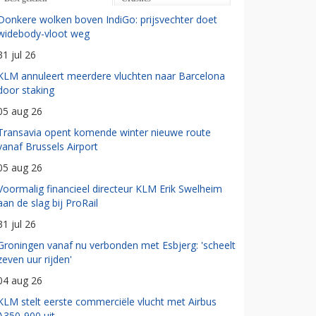
Donkere wolken boven IndiGo: prijsvechter doet
widebody-vloot weg
31 jul 26
KLM annuleert meerdere vluchten naar Barcelona
door staking
05 aug 26
Transavia opent komende winter nieuwe route
vanaf Brussels Airport
05 aug 26
Voormalig financieel directeur KLM Erik Swelheim
aan de slag bij ProRail
31 jul 26
Groningen vanaf nu verbonden met Esbjerg: 'scheelt
zeven uur rijden'
04 aug 26
KLM stelt eerste commerciële vlucht met Airbus
A350-900 uit