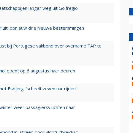
aatschappijen langer weg uit Golfregio
er uit: opnieuw drie nieuwe bestemmingen
rust bij Portugese vakbond over overname TAP te
hol opent op 6 augustus haar deuren
t Esbjerg: 'scheelt zeven uur rijden'
 winter weer passagiersvluchten naar
ernood in: streep door vlootuitbreiding