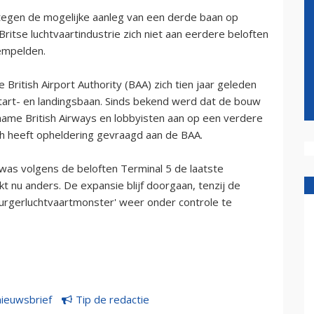
l tegen de mogelijke aanleg van een derde baan op
ritse luchtvaartindustrie zich niet aan eerdere beloften
empelden.
British Airport Authority (BAA) zich tien jaar geleden
art- en landingsbaan. Sinds bekend werd dat de bouw
name British Airways en lobbyisten aan op een verdere
th heeft opheldering gevraagd aan de BAA.
as volgens de beloften Terminal 5 de laatste
lijkt nu anders. De expansie blijf doorgaan, tenzij de
rgerluchtvaartmonster' weer onder controle te
nieuwsbrief
Tip de redactie