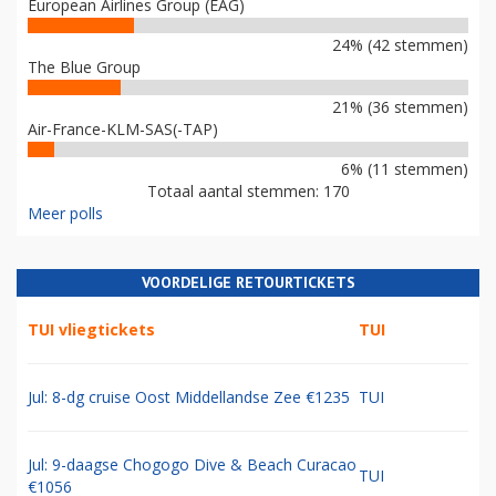
European Airlines Group (EAG)
24% (42 stemmen)
The Blue Group
21% (36 stemmen)
Air-France-KLM-SAS(-TAP)
6% (11 stemmen)
Totaal aantal stemmen: 170
Meer polls
VOORDELIGE RETOURTICKETS
TUI vliegtickets
TUI
Jul: 8-dg cruise Oost Middellandse Zee €1235
TUI
Jul: 9-daagse Chogogo Dive & Beach Curacao
TUI
€1056