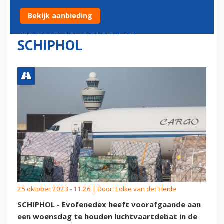
VOOR BEHOUD VAN
Bekijk aanbieding
VRACHTPOSITIE OP
SCHIPHOL
25 oktober 2023 - 11:26 | Door:
Lolke van der Heide
SCHIPHOL - Evofenedex heeft voorafgaande aan
een woensdag te houden luchtvaartdebat in de