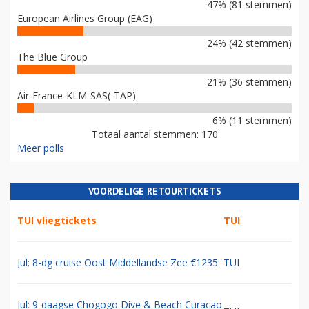
47% (81 stemmen)
European Airlines Group (EAG)
24% (42 stemmen)
The Blue Group
21% (36 stemmen)
Air-France-KLM-SAS(-TAP)
6% (11 stemmen)
Totaal aantal stemmen: 170
Meer polls
VOORDELIGE RETOURTICKETS
TUI vliegtickets
TUI
Jul: 8-dg cruise Oost Middellandse Zee €1235
TUI
Jul: 9-daagse Chogogo Dive & Beach Curacao