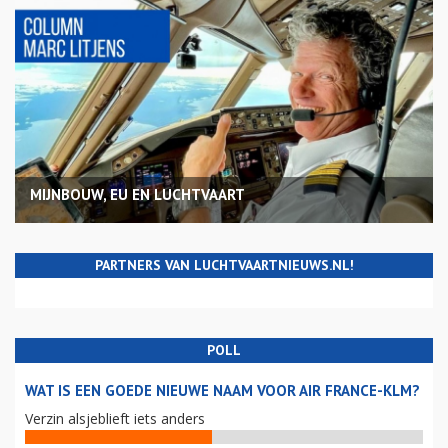
MIJNBOUW, EU EN LUCHTVAART
PARTNERS VAN LUCHTVAARTNIEUWS.NL!
POLL
WAT IS EEN GOEDE NIEUWE NAAM VOOR AIR FRANCE-KLM?
Verzin alsjeblieft iets anders