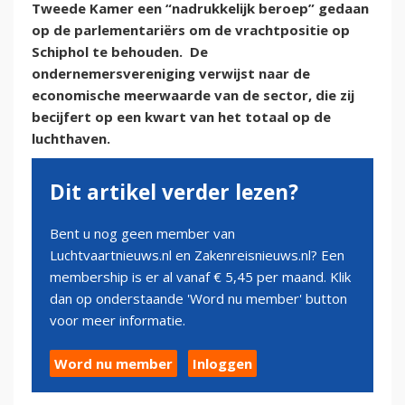
Tweede Kamer een “nadrukkelijk beroep” gedaan
op de parlementariërs om de vrachtpositie op
Schiphol te behouden. De
ondernemersvereniging verwijst naar de
economische meerwaarde van de sector, die zij
becijfert op een kwart van het totaal op de
luchthaven.
Dit artikel verder lezen?
Bent u nog geen member van
Luchtvaartnieuws.nl en Zakenreisnieuws.nl? Een
membership is er al vanaf € 5,45 per maand. Klik
dan op onderstaande 'Word nu member' button
voor meer informatie.
Word nu member
Inloggen