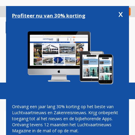
Overslaan
en
x
Digitaal Magazine
Registreer
Check in
naar
Profiteer nu van 30% korting
de
inhoud
gaan
Magazine
Podcasts
Vacatures
Toggl
naviga
Ontvang een jaar lang 30% korting op het beste van
Luchtvaartnieuws en Zakenreisnieuws. Krijg onbeperkt
toegang tot al het nieuws en de bijbehorende Apps.
ONDERNEMERSVERENIGING
Ontvang tevens 12 maanden het Luchtvaartnieuws
PLEIT ROND KAMERDEBAT
Magazine in de mail of op de mat.