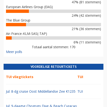
47% (81 stemmen)
European Airlines Group (EAG)
24% (42 stemmen)
The Blue Group
21% (36 stemmen)
Air-France-KLM-SAS(-TAP)
6% (11 stemmen)
Totaal aantal stemmen: 170
Meer polls
VOORDELIGE RETOURTICKETS
TUI vliegtickets
TUI
Jul: 8-dg cruise Oost Middellandse Zee €1235
TUI
Jul: 9-daagse Chogogo Dive & Beach Curacao