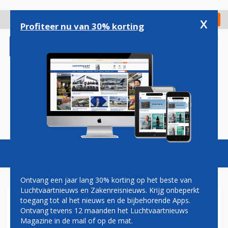
Overslaan
en
x
Digitaal Magazine
Registreer
Check in
naar
Profiteer nu van 30% korting
de
inhoud
gaan
Magazine
Podcasts
Vacatures
Toggl
naviga
Ontvang een jaar lang 30% korting op het beste van
Luchtvaartnieuws en Zakenreisnieuws. Krijg onbeperkt
toegang tot al het nieuws en de bijbehorende Apps.
ONDERZOEKSRAAD TREKT
Ontvang tevens 12 maanden het Luchtvaartnieuws
KEIHARDE CONCLUSIES OVER
Magazine in de mail of op de mat.