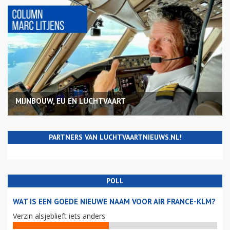
MIJNBOUW, EU EN LUCHTVAART
PARTNERS VAN LUCHTVAARTNIEUWS.NL!
POLL
WAT IS EEN GOEDE NIEUWE NAAM VOOR AIR FRANCE-KLM?
Verzin alsjeblieft iets anders