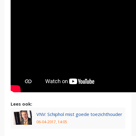
Lees ook:
VNV: Schiphol mist goede toezichthouder
06-04-2017, 14:05