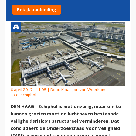
VEILIGHEID SCHIPHOL
Bekijk aanbieding
6 april 2017 - 11:05 | Door:
Klaas-Jan van Woerkom
|
Foto: Schiphol
DEN HAAG - Schiphol is niet onveilig, maar om te
kunnen groeien moet de luchthaven bestaande
veiligheidsrisico’s structureel verminderen. Dat
concludeert de Onderzoeksraad voor Veiligheid
(OVV) in een vandaag gepubliceerd rapport.