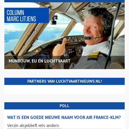
MIJNBOUW, EU EN LUCHTVAART
PARTNERS VAN LUCHTVAARTNIEUWS.NL!
POLL
WAT IS EEN GOEDE NIEUWE NAAM VOOR AIR FRANCE-KLM?
Verzin alsjeblieft iets anders