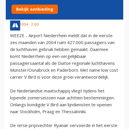
EERSTE HALF JAAR
Bekijk aanbieding
1 juli 2004 - 2:00
WEEZE - Airport Niederrhein meldt dat in de eerste
zes maanden van 2004 ruim 427.000 passagiers van
de luchthaven gebruik hebben gemaakt. Daarmee
komt Niederrhein op een vergelijkbaar
passagiersaantal als de Duitse regionale luchthavens
Münster/Osnabrück en Paderborn. Met name low cost
carrier V Bird is voor deze groei verantwoordelijk.
De Nederlandse maatschappij vliegt tijdens het
lopende zomerseizoen naar achttien bestemmingen.
Onlangs kondigde V Bird aan lijndiensten te openen
naar Stockholm, Praag en Thessaloniki.
De Ierse prijsvechter Ryanair vervoerde in het eerste