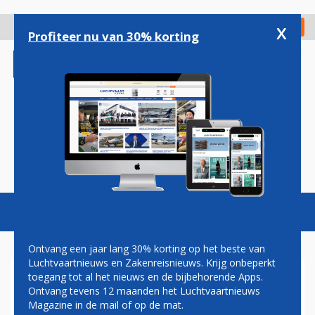
Overslaan
en
x
Digitaal Magazine
Registreer
Check in
naar
Profiteer nu van 30% korting
de
inhoud
gaan
Magazine
Podcasts
Vacatures
Toggl
naviga
Ontvang een jaar lang 30% korting op het beste van
Luchtvaartnieuws en Zakenreisnieuws. Krijg onbeperkt
toegang tot al het nieuws en de bijbehorende Apps.
RUIM 400.000 PASSAGIERS
Ontvang tevens 12 maanden het Luchtvaartnieuws
AIRPORT NIEDERRHEIN IN
Magazine in de mail of op de mat.