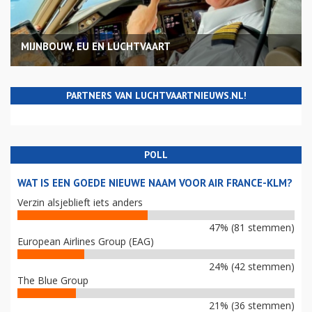
MIJNBOUW, EU EN LUCHTVAART
PARTNERS VAN LUCHTVAARTNIEUWS.NL!
POLL
WAT IS EEN GOEDE NIEUWE NAAM VOOR AIR FRANCE-KLM?
Verzin alsjeblieft iets anders
47% (81 stemmen)
European Airlines Group (EAG)
24% (42 stemmen)
The Blue Group
21% (36 stemmen)