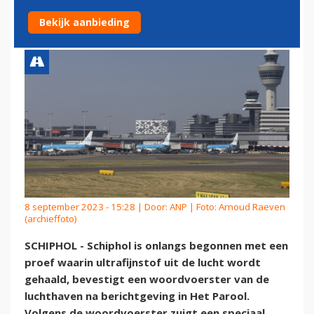
LUCHT FILTERT
Bekijk aanbieding
8 september 2023 - 15:28 | Door:
ANP
| Foto: Arnoud Raeven
(archieffoto)
SCHIPHOL - Schiphol is onlangs begonnen met een
proef waarin ultrafijnstof uit de lucht wordt
gehaald, bevestigt een woordvoerster van de
luchthaven na berichtgeving in Het Parool.
Volgens de woordvoerster zuigt een speciaal