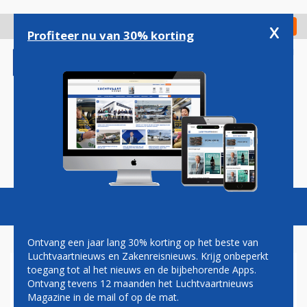
Overslaan
en
x
Digitaal Magazine
Registreer
Check in
naar
Profiteer nu van 30% korting
de
inhoud
gaan
Magazine
Podcasts
Vacatures
Toggl
naviga
Ontvang een jaar lang 30% korting op het beste van
Luchtvaartnieuws en Zakenreisnieuws. Krijg onbeperkt
toegang tot al het nieuws en de bijbehorende Apps.
SCHIPHOL TEST APPARAAT
Ontvang tevens 12 maanden het Luchtvaartnieuws
DAT ULTRAFIJNSTOF UIT DE
Magazine in de mail of op de mat.