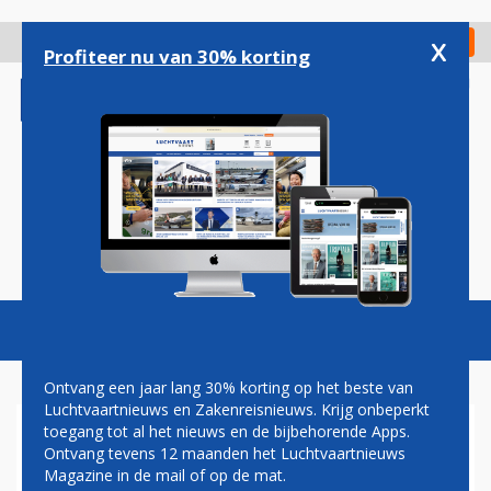
Overslaan
en
x
Digitaal Magazine
Registreer
Check in
naar
Profiteer nu van 30% korting
de
inhoud
gaan
Magazine
Podcasts
Vacatures
Toggl
naviga
Ontvang een jaar lang 30% korting op het beste van
Luchtvaartnieuws en Zakenreisnieuws. Krijg onbeperkt
toegang tot al het nieuws en de bijbehorende Apps.
SCHIPHOL WIL MEER
Ontvang tevens 12 maanden het Luchtvaartnieuws
VROUWELIJKE BEVEILIGERS
Magazine in de mail of op de mat.