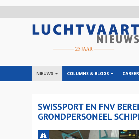
Overslaan
en
naar
de
inhoud
gaan
NIEUWS
COLUMNS & BLOGS
CAREER
SWISSPORT EN FNV BER
GRONDPERSONEEL SCHI