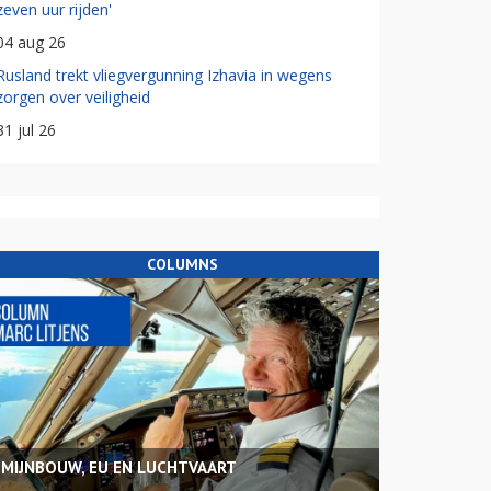
zeven uur rijden'
04 aug 26
Rusland trekt vliegvergunning Izhavia in wegens
zorgen over veiligheid
31 jul 26
COLUMNS
MIJNBOUW, EU EN LUCHTVAART