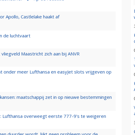
 Apollo, Castlelake haakt af
n de luchtvaart
t vliegveld Maastricht zich aan bij ANVR
t onder meer Lufthansa en easyJet slots vrijgeven op
ansen: maatschappij zet in op nieuwe bestemmingen
er: Lufthansa overweegt eerste 777-9’s te weigeren
iegen duurder wordt, lijkt geen probleem voor de