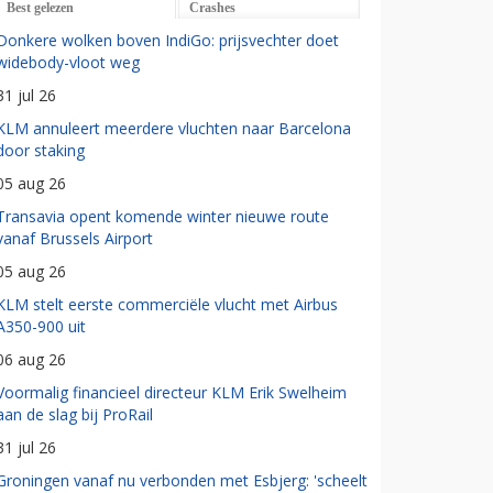
Best gelezen
Crashes
Donkere wolken boven IndiGo: prijsvechter doet
widebody-vloot weg
31 jul 26
KLM annuleert meerdere vluchten naar Barcelona
door staking
05 aug 26
Transavia opent komende winter nieuwe route
vanaf Brussels Airport
05 aug 26
KLM stelt eerste commerciële vlucht met Airbus
A350-900 uit
06 aug 26
Voormalig financieel directeur KLM Erik Swelheim
aan de slag bij ProRail
31 jul 26
Groningen vanaf nu verbonden met Esbjerg: 'scheelt