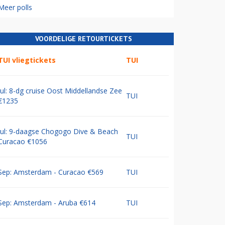
Meer polls
VOORDELIGE RETOURTICKETS
TUI vliegtickets
TUI
Jul: 8-dg cruise Oost Middellandse Zee
TUI
€1235
Jul: 9-daagse Chogogo Dive & Beach
TUI
Curacao €1056
Sep: Amsterdam - Curacao €569
TUI
Sep: Amsterdam - Aruba €614
TUI