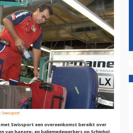
: Swissport
 met Swissport een overeenkomst bereikt over
n van bagage- en baliemedewerkers op Schiphol.