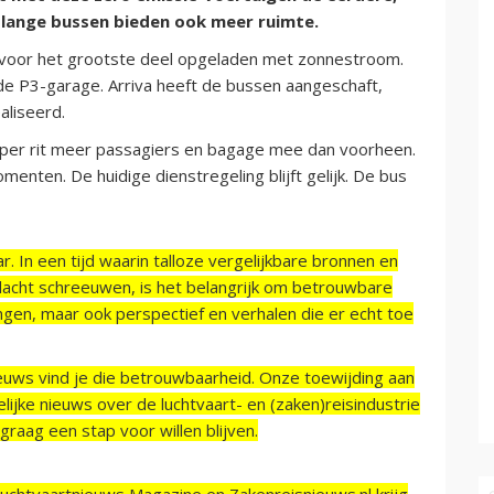
r lange bussen bieden ook meer ruimte.
voor het grootste deel opgeladen met zonnestroom.
e P3-garage. Arriva heeft de bussen aangeschaft,
aliseerd.
 per rit meer passagiers en bagage mee dan voorheen.
enten. De huidige dienstregeling blijft gelijk. De bus
r. In een tijd waarin talloze vergelijkbare bronnen en
acht schreeuwen, is het belangrijk om betrouwbare
ngen, maar ook perspectief en verhalen die er echt toe
ieuws vind je die betrouwbaarheid. Onze toewijding aan
ijke nieuws over de luchtvaart- en (zaken)reisindustrie
raag een stap voor willen blijven.
Luchtvaartnieuws Magazine en Zakenreisnieuws.nl krijg