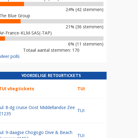
24% (42 stemmen)
The Blue Group
21% (36 stemmen)
Air-France-KLM-SAS(-TAP)
6% (11 stemmen)
Totaal aantal stemmen: 170
Meer polls
VOORDELIGE RETOURTICKETS
TUI vliegtickets
TUI
Jul: 8-dg cruise Oost Middellandse Zee
TUI
€1235
Jul: 9-daagse Chogogo Dive & Beach
TUI