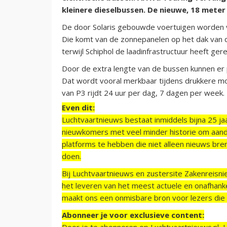
kleinere dieselbussen. De nieuwe, 18 mete
De door Solaris gebouwde voertuigen worden 
Die komt van de zonnepanelen op het dak van d
terwijl Schiphol de laadinfrastructuur heeft gere
Door de extra lengte van de bussen kunnen er
Dat wordt vooral merkbaar tijdens drukkere mom
van P3 rijdt 24 uur per dag, 7 dagen per week.
Even dit:
Luchtvaartnieuws bestaat inmiddels bijna 25 jaa
nieuwkomers met veel minder historie om aand
platforms te hebben die niet alleen nieuws bre
doen.
Bij Luchtvaartnieuws en zustersite Zakenreisn
het leveren van het meest actuele en onafhankel
maakt ons een onmisbare bron voor lezers die g
Abonneer je voor exclusieve content:
Door je te abonneren op Luchtvaartnieuws.nl, 