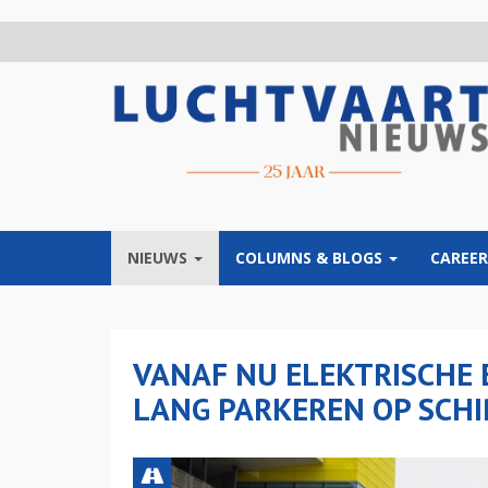
Overslaan
en
naar
de
inhoud
gaan
NIEUWS
COLUMNS & BLOGS
CAREER
VANAF NU ELEKTRISCHE 
LANG PARKEREN OP SCH