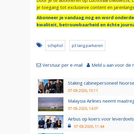
je toegang tot exclusieve content en jarenlang
Abonneer je vandaag nog en word onderde
kwaliteit, betrouwbaarheid en échte journa
schiphol
p3 lang parkeren
Verstuur per e-mail
Meld u aan voor de 
Staking cabinepersoneel Noorse
07-08-2026, 15:11
Malaysia Airlines neemt maatreg
07-08-2026, 14:07
Airbus op koers voor leverdoelst
07-08-2026, 11:44