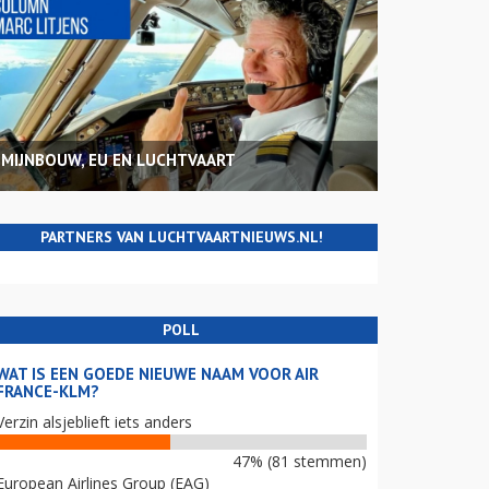
MIJNBOUW, EU EN LUCHTVAART
PARTNERS VAN LUCHTVAARTNIEUWS.NL!
POLL
WAT IS EEN GOEDE NIEUWE NAAM VOOR AIR
FRANCE-KLM?
Verzin alsjeblieft iets anders
47% (81 stemmen)
European Airlines Group (EAG)