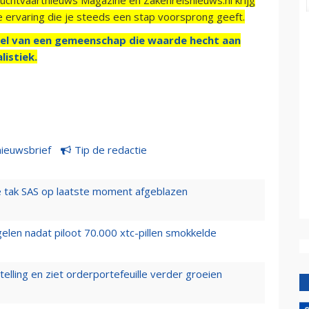
e ervaring die je steeds een stap voorsprong geeft.
el van een gemeenschap die waarde hecht aan
listiek.
nieuwsbrief
Tip de redactie
 tak SAS op laatste moment afgeblazen
elen nadat piloot 70.000 xtc-pillen smokkelde
elling en ziet orderportefeuille verder groeien