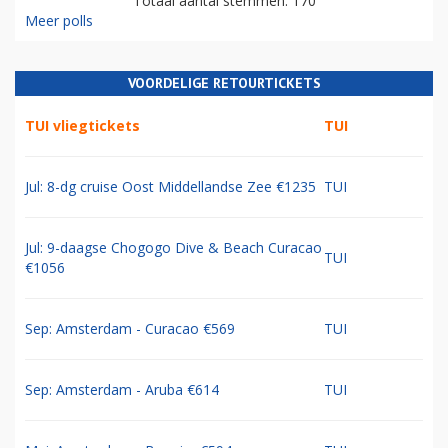
Totaal aantal stemmen: 170
Meer polls
VOORDELIGE RETOURTICKETS
TUI vliegtickets
TUI
Jul: 8-dg cruise Oost Middellandse Zee €1235
TUI
Jul: 9-daagse Chogogo Dive & Beach Curacao
TUI
€1056
Sep: Amsterdam - Curacao €569
TUI
Sep: Amsterdam - Aruba €614
TUI