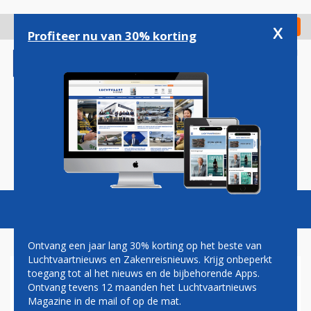
Overslaan
en
x
Digitaal Magazine
Registreer
Check in
naar
Profiteer nu van 30% korting
de
inhoud
gaan
Magazine
Podcasts
Vacatures
Toggl
naviga
Ontvang een jaar lang 30% korting op het beste van
Luchtvaartnieuws en Zakenreisnieuws. Krijg onbeperkt
toegang tot al het nieuws en de bijbehorende Apps.
WEGVALLEN RYANAIR ZORGT
Ontvang tevens 12 maanden het Luchtvaartnieuws
VOOR MINDER PASSAGIERS
Magazine in de mail of op de mat.