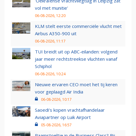
'Oekraïense vrachtvliegtuig in Leipzig zat
vol met munitie'
06-08-2026, 12:20
KLM stelt eerste commerciële vlucht met
Airbus A350-900 uit
06-08-2026, 11:17
TUI breidt uit op ABC-eilanden: volgend
jaar meer rechtstreekse vluchten vanaf
Schiphol
06-08-2026, 10:24
Nieuwe ervaren CEO moet het tij keren
voor geplaagd Air India
06-08-2026, 10:17
Saoedi’s kopen vrachtafhandelaar
Aviapartner op Luik Airport
05-08-2026, 16:57
Raamstoeltje in de Business Class? Bij