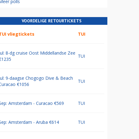
Meer polls
VOORDELIGE RETOURTICKETS
TUI vliegtickets
TUI
Jul: 8-dg cruise Oost Middellandse Zee
TUI
€1235
Jul: 9-daagse Chogogo Dive & Beach
TUI
Curacao €1056
Sep: Amsterdam - Curacao €569
TUI
Sep: Amsterdam - Aruba €614
TUI