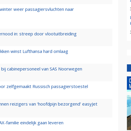
 winter weer passagiersvluchten naar
ernood in: streep door vlootuitbreiding
ukken winst Lufthansa hard omlaag
 bij cabinepersoneel van SAS Noorwegen
voor zelfgemaakt Russisch passagierstoestel
nen reizigers van ‘hoofdpijn bezorgend’ easyJet
X-familie eindelijk gaan leveren