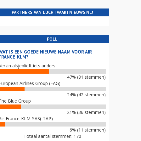
PARTNERS VAN LUCHTVAARTNIEUWS.NL!
POLL
WAT IS EEN GOEDE NIEUWE NAAM VOOR AIR
FRANCE-KLM?
Verzin alsjeblieft iets anders
47% (81 stemmen)
European Airlines Group (EAG)
24% (42 stemmen)
The Blue Group
21% (36 stemmen)
Air-France-KLM-SAS(-TAP)
6% (11 stemmen)
Totaal aantal stemmen: 170