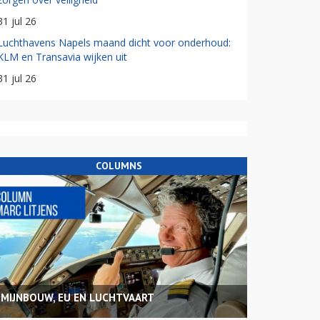
31 jul 26
Luchthavens Napels maand dicht voor onderhoud:
KLM en Transavia wijken uit
31 jul 26
COLUMNS
MIJNBOUW, EU EN LUCHTVAART