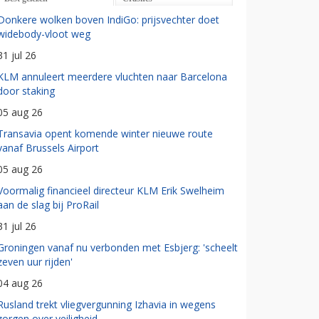
Donkere wolken boven IndiGo: prijsvechter doet
widebody-vloot weg
31 jul 26
KLM annuleert meerdere vluchten naar Barcelona
door staking
05 aug 26
Transavia opent komende winter nieuwe route
vanaf Brussels Airport
05 aug 26
Voormalig financieel directeur KLM Erik Swelheim
aan de slag bij ProRail
31 jul 26
Groningen vanaf nu verbonden met Esbjerg: 'scheelt
zeven uur rijden'
04 aug 26
Rusland trekt vliegvergunning Izhavia in wegens
zorgen over veiligheid