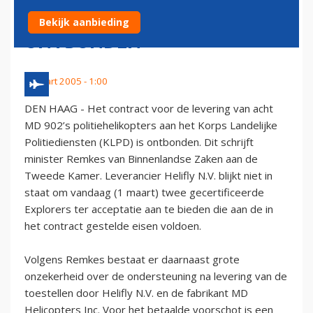
902 POLITIEHELIKOPTERS
Bekijk aanbieding
ONTBONDEN
1 maart 2005 - 1:00
DEN HAAG - Het contract voor de levering van acht
MD 902’s politiehelikopters aan het Korps Landelijke
Politiediensten (KLPD) is ontbonden. Dit schrijft
minister Remkes van Binnenlandse Zaken aan de
Tweede Kamer. Leverancier Helifly N.V. blijkt niet in
staat om vandaag (1 maart) twee gecertificeerde
Explorers ter acceptatie aan te bieden die aan de in
het contract gestelde eisen voldoen.
Volgens Remkes bestaat er daarnaast grote
onzekerheid over de ondersteuning na levering van de
toestellen door Helifly N.V. en de fabrikant MD
Helicopters Inc. Voor het betaalde voorschot is een