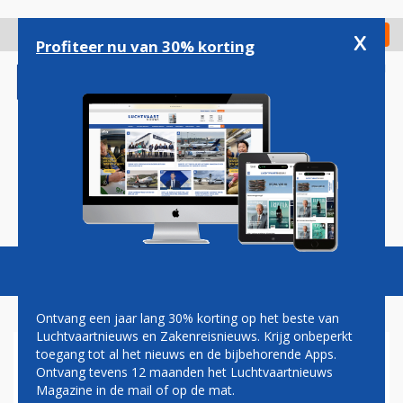
Overslaan
en
x
Digitaal Magazine
Registreer
Check in
naar
Profiteer nu van 30% korting
de
inhoud
gaan
Magazine
Podcasts
Vacatures
Toggl
naviga
Ontvang een jaar lang 30% korting op het beste van
Luchtvaartnieuws en Zakenreisnieuws. Krijg onbeperkt
toegang tot al het nieuws en de bijbehorende Apps.
MINISTER REMKES:
Ontvang tevens 12 maanden het Luchtvaartnieuws
CONTRACT LEVERING MD-
Magazine in de mail of op de mat.