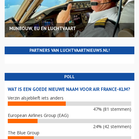
MIJNBOUW, EU EN LUCHTVAART
PARTNERS VAN LUCHTVAARTNIEUWS.NL!
POLL
WAT IS EEN GOEDE NIEUWE NAAM VOOR AIR FRANCE-KLM?
Verzin alsjeblieft iets anders
47% (81 stemmen)
European Airlines Group (EAG)
24% (42 stemmen)
The Blue Group