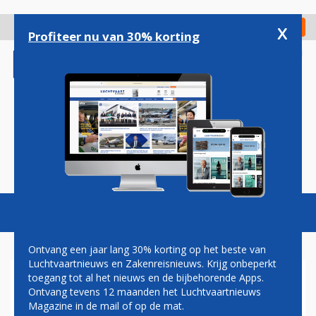
Overslaan
en
x
Digitaal Magazine
Registreer
Check in
naar
Profiteer nu van 30% korting
de
inhoud
gaan
Magazine
Podcasts
Vacatures
Toggl
naviga
Ontvang een jaar lang 30% korting op het beste van
Luchtvaartnieuws en Zakenreisnieuws. Krijg onbeperkt
toegang tot al het nieuws en de bijbehorende Apps.
ZAKEN DIE JE BESLIST NÍET
Ontvang tevens 12 maanden het Luchtvaartnieuws
WILT AANRAKEN IN EEN
Magazine in de mail of op de mat.