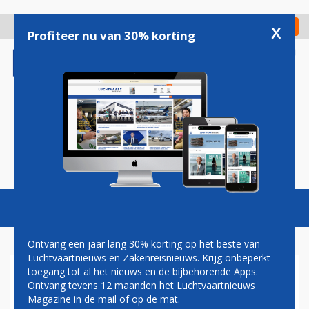
Overslaan
en
x
Digitaal Magazine
Registreer
Check in
naar
Profiteer nu van 30% korting
de
inhoud
gaan
Magazine
Podcasts
Vacatures
Toggl
naviga
Ontvang een jaar lang 30% korting op het beste van
Luchtvaartnieuws en Zakenreisnieuws. Krijg onbeperkt
toegang tot al het nieuws en de bijbehorende Apps.
DOOR DE VERHOOGDE
Ontvang tevens 12 maanden het Luchtvaartnieuws
VLIEGTAKS...
Magazine in de mail of op de mat.