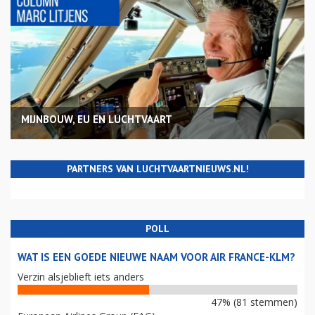
MIJNBOUW, EU EN LUCHTVAART
PARTNERS VAN LUCHTVAARTNIEUWS.NL!
POLL
WAT IS EEN GOEDE NIEUWE NAAM VOOR AIR FRANCE-KLM?
Verzin alsjeblieft iets anders
47% (81 stemmen)