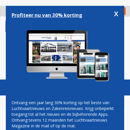
Overslaan
en
x
Digitaal Magazine
Registreer
Check in
naar
Profiteer nu van 30% korting
de
inhoud
gaan
Magazine
Podcasts
Vacatures
Toggl
naviga
Ontvang een jaar lang 30% korting op het beste van
Luchtvaartnieuws en Zakenreisnieuws. Krijg onbeperkt
toegang tot al het nieuws en de bijbehorende Apps.
DOOR DE VERHOOGDE
Ontvang tevens 12 maanden het Luchtvaartnieuws
VLIEGTAKS...
Magazine in de mail of op de mat.