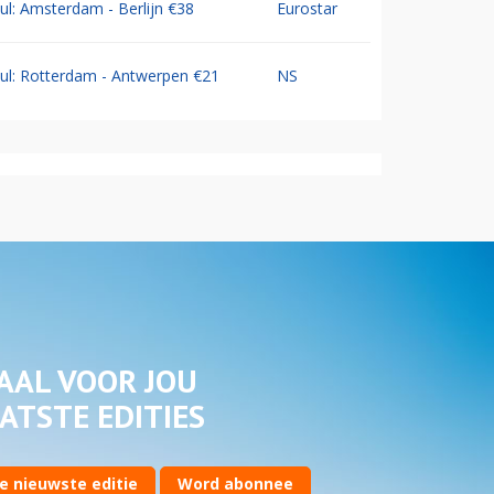
Jul: Amsterdam - Berlijn €38
Eurostar
Jul: Rotterdam - Antwerpen €21
NS
AAL VOOR JOU
ATSTE EDITIES
e nieuwste editie
Word abonnee