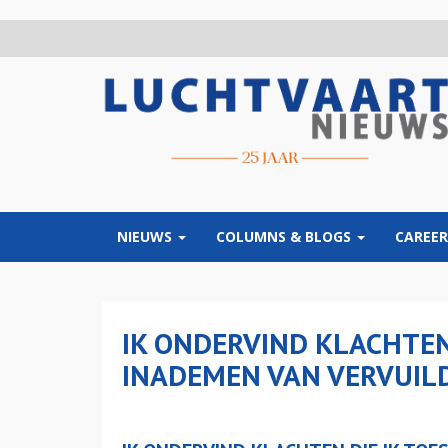
Overslaan
en
naar
de
inhoud
gaan
NIEUWS
COLUMNS & BLOGS
CAREER
IK ONDERVIND KLACHTEN 
INADEMEN VAN VERVUILD