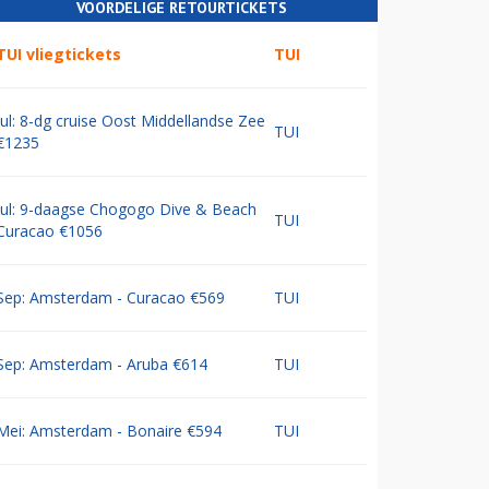
VOORDELIGE RETOURTICKETS
TUI vliegtickets
TUI
Jul: 8-dg cruise Oost Middellandse Zee
TUI
€1235
Jul: 9-daagse Chogogo Dive & Beach
TUI
Curacao €1056
Sep: Amsterdam - Curacao €569
TUI
Sep: Amsterdam - Aruba €614
TUI
Mei: Amsterdam - Bonaire €594
TUI