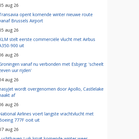
05 aug 26
Transavia opent komende winter nieuwe route
vanaf Brussels Airport
05 aug 26
KLM stelt eerste commerciële vlucht met Airbus
A350-900 uit
06 aug 26
Groningen vanaf nu verbonden met Esbjerg: 'scheelt
zeven uur rijden'
04 aug 26
easyJet wordt overgenomen door Apollo, Castlelake
haakt af
06 aug 26
National Airlines voert langste vrachtvlucht met
Boeing 777F ooit uit
07 aug 26
Luchthaven Luik krijgt komende winter weer