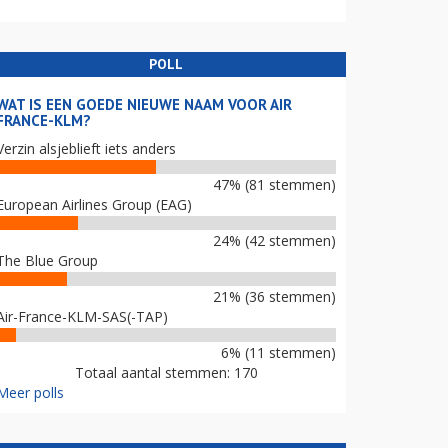
POLL
WAT IS EEN GOEDE NIEUWE NAAM VOOR AIR
FRANCE-KLM?
Verzin alsjeblieft iets anders
47% (81 stemmen)
European Airlines Group (EAG)
24% (42 stemmen)
The Blue Group
21% (36 stemmen)
Air-France-KLM-SAS(-TAP)
6% (11 stemmen)
Totaal aantal stemmen: 170
Meer polls