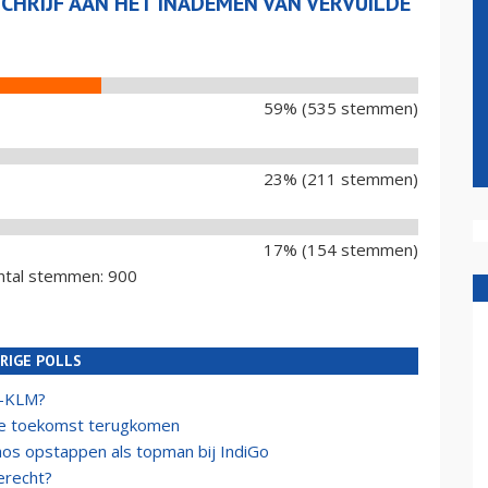
SCHRIJF AAN HET INADEMEN VAN VERVUILDE
59% (535 stemmen)
23% (211 stemmen)
17% (154 stemmen)
ntal stemmen: 900
RIGE POLLS
e-KLM?
de toekomst terugkomen
aos opstappen als topman bij IndiGo
erecht?