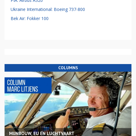
PIA: Airbus A320
Ukraine International: Boeing 737-800
Bek Air: Fokker 100
COLUMNS
MIJNBOUW, EU EN LUCHTVAART