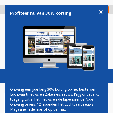
Overslaan
en
x
Digitaal Magazine
Registreer
Check in
naar
Profiteer nu van 30% korting
de
inhoud
gaan
Magazine
Podcasts
Vacatures
Toggl
naviga
Ontvang een jaar lang 30% korting op het beste van
Luchtvaartnieuws en Zakenreisnieuws. Krijg onbeperkt
toegang tot al het nieuws en de bijbehorende Apps.
SCHIPHOL STEEKT
Ontvang tevens 12 maanden het Luchtvaartnieuws
MILJARDEN IN EEN GROTE
Magazine in de mail of op de mat.