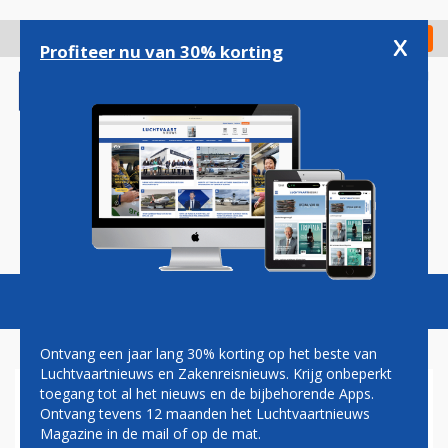
Overslaan
en
x
Digitaal Magazine
Registreer
Check in
naar
Profiteer nu van 30% korting
de
inhoud
gaan
Magazine
Podcasts
Vacatures
Toggl
naviga
Ontvang een jaar lang 30% korting op het beste van
Luchtvaartnieuws en Zakenreisnieuws. Krijg onbeperkt
toegang tot al het nieuws en de bijbehorende Apps.
AIR FRANCE
Ontvang tevens 12 maanden het Luchtvaartnieuws
Magazine in de mail of op de mat.