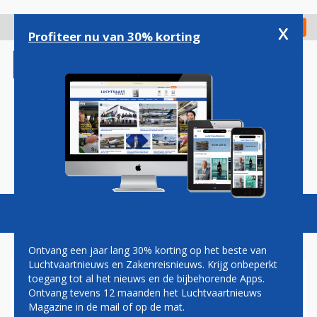
Overslaan
en
x
Digitaal Magazine
Registreer
Check in
naar
Profiteer nu van 30% korting
de
inhoud
gaan
Magazine
Podcasts
Vacatures
Toggl
naviga
Ontvang een jaar lang 30% korting op het beste van
Luchtvaartnieuws en Zakenreisnieuws. Krijg onbeperkt
toegang tot al het nieuws en de bijbehorende Apps.
AIR INDIA
Ontvang tevens 12 maanden het Luchtvaartnieuws
Magazine in de mail of op de mat.