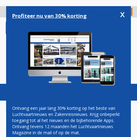
Overslaan
en
x
Digitaal Magazine
Registreer
Check in
naar
Profiteer nu van 30% korting
de
inhoud
gaan
Magazine
Podcasts
Vacatures
Toggl
naviga
Ontvang een jaar lang 30% korting op het beste van
Luchtvaartnieuws en Zakenreisnieuws. Krijg onbeperkt
toegang tot al het nieuws en de bijbehorende Apps.
AIR INDIA
Ontvang tevens 12 maanden het Luchtvaartnieuws
Magazine in de mail of op de mat.