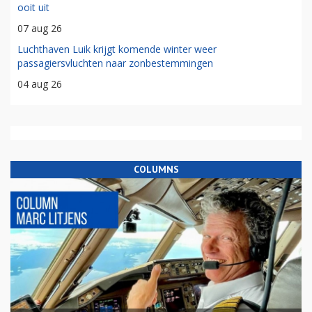
ooit uit
07 aug 26
Luchthaven Luik krijgt komende winter weer
passagiersvluchten naar zonbestemmingen
04 aug 26
COLUMNS