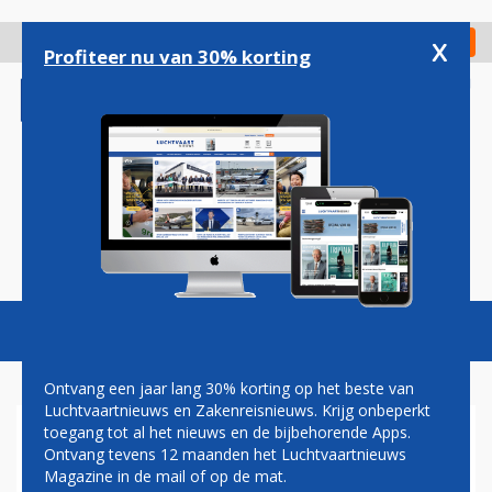
Overslaan
en
x
Digitaal Magazine
Registreer
Check in
naar
Profiteer nu van 30% korting
de
inhoud
gaan
Magazine
Podcasts
Vacatures
Toggl
naviga
Ontvang een jaar lang 30% korting op het beste van
Luchtvaartnieuws en Zakenreisnieuws. Krijg onbeperkt
toegang tot al het nieuws en de bijbehorende Apps.
BRITISH AIRWAYS
Ontvang tevens 12 maanden het Luchtvaartnieuws
Magazine in de mail of op de mat.