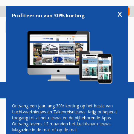
Overslaan
en
x
Digitaal Magazine
Registreer
Check in
naar
Profiteer nu van 30% korting
de
inhoud
gaan
Magazine
Podcasts
Vacatures
Toggl
naviga
Ontvang een jaar lang 30% korting op het beste van
Luchtvaartnieuws en Zakenreisnieuws. Krijg onbeperkt
toegang tot al het nieuws en de bijbehorende Apps.
BUSINESS CLASS
Ontvang tevens 12 maanden het Luchtvaartnieuws
Magazine in de mail of op de mat.