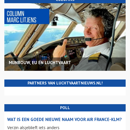
MIJNBOUW, EU EN LUCHTVAART
PARTNERS VAN LUCHTVAARTNIEUWS.NL!
POLL
WAT IS EEN GOEDE NIEUWE NAAM VOOR AIR FRANCE-KLM?
Verzin alsjeblieft iets anders