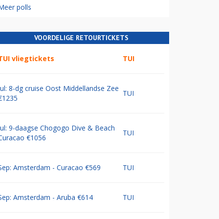
Meer polls
VOORDELIGE RETOURTICKETS
TUI vliegtickets
TUI
Jul: 8-dg cruise Oost Middellandse Zee
TUI
€1235
Jul: 9-daagse Chogogo Dive & Beach
TUI
Curacao €1056
Sep: Amsterdam - Curacao €569
TUI
Sep: Amsterdam - Aruba €614
TUI