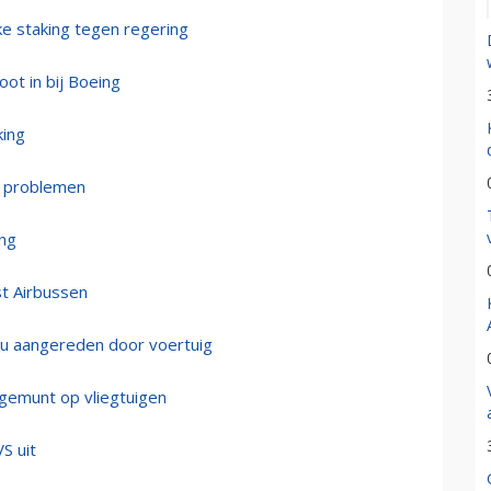
ke staking tegen regering
oot in bij Boeing
king
de problemen
ing
st Airbussen
ou aangereden door voertuig
 gemunt op vliegtuigen
VS uit