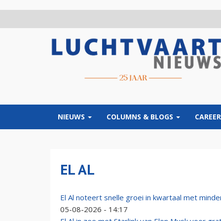
Overslaan
en
naar
de
inhoud
gaan
NIEUWS
COLUMNS & BLOGS
CAREER
EL AL
El Al noteert snelle groei in kwartaal met min
05-08-2026 - 14:17