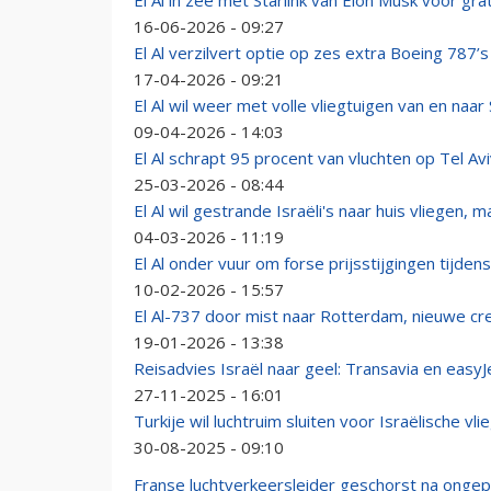
El Al in zee met Starlink van Elon Musk voor gra
16-06-2026 - 09:27
El Al verzilvert optie op zes extra Boeing 787’
17-04-2026 - 09:21
El Al wil weer met volle vliegtuigen van en naar 
09-04-2026 - 14:03
El Al schrapt 95 procent van vluchten op Tel Av
25-03-2026 - 08:44
El Al wil gestrande Israëli's naar huis vliegen, m
04-03-2026 - 11:19
El Al onder vuur om forse prijsstijgingen tijden
10-02-2026 - 15:57
El Al-737 door mist naar Rotterdam, nieuwe cr
19-01-2026 - 13:38
Reisadvies Israël naar geel: Transavia en easyJ
27-11-2025 - 16:01
Turkije wil luchtruim sluiten voor Israëlische v
30-08-2025 - 09:10
Franse luchtverkeersleider geschorst na ongepas