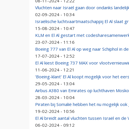
08-11-2024 - 12:22
Vluchten naar Israël gaan door ondanks landelij
02-09-2024 - 10:34
Israëlische luchtvaartmaatschappij El Al slaat gr
15-08-2024 - 10:47
KLM en El Al gestart met codesharesamenwer
23-07-2024 - 11:16
Boeing 777 van El Al op weg naar Schiphol in 
17-07-2024 - 12:52
El Al kiest Boeing 737 MAX voor vlootvernieuw
11-06-2024 - 12:21
‘Boeing-klant’ El Al koopt mogelijk voor het eer
29-05-2024 - 13:04
Airbus A380 van Emirates op luchthaven Mosk
28-03-2024 - 10:04
Piraten bij Somalië hebben het nu mogelijk ook
19-02-2024 - 10:56
El Al breidt aantal vluchten tussen Israël en de 
06-02-2024 - 09:12