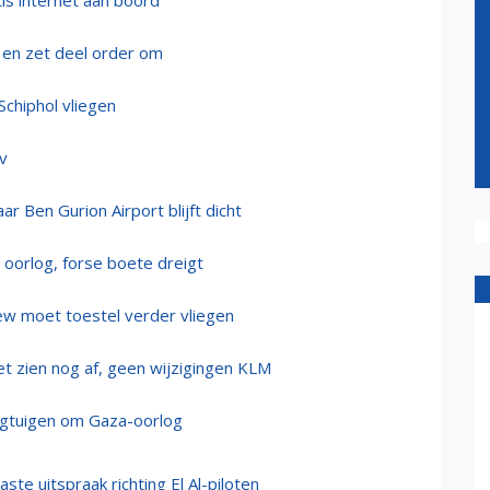
tis internet aan boord
s en zet deel order om
Schiphol vliegen
iv
aar Ben Gurion Airport blijft dicht
s oorlog, forse boete dreigt
ew moet toestel verder vliegen
et zien nog af, geen wijzigingen KLM
liegtuigen om Gaza-oorlog
te uitspraak richting El Al-piloten