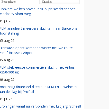
Best gelezen
Crashes
Donkere wolken boven IndiGo: prijsvechter doet
widebody-vloot weg
31 jul 26
KLM annuleert meerdere vluchten naar Barcelona
door staking
05 aug 26
Transavia opent komende winter nieuwe route
vanaf Brussels Airport
05 aug 26
KLM stelt eerste commerciële vlucht met Airbus
A350-900 uit
06 aug 26
Voormalig financieel directeur KLM Erik Swelheim
aan de slag bij ProRail
31 jul 26
Groningen vanaf nu verbonden met Esbjerg: 'scheelt