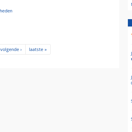
kheden
volgende ›
laatste »