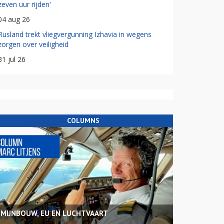
zeven uur rijden'
04 aug 26
Rusland trekt vliegvergunning Izhavia in wegens
zorgen over veiligheid
31 jul 26
COLUMNS
MIJNBOUW, EU EN LUCHTVAART