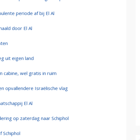
lente periode af bij El Al
aald door El Al
hten
g uit eigen land
n cabine, wel gratis in ruim
 en opvallendere Israëlische vlag
tschappij El Al
dering op zaterdag naar Schiphol
f Schiphol