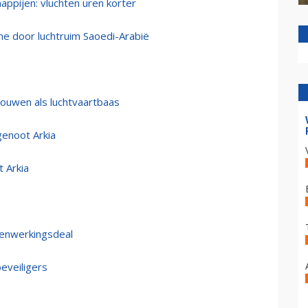
ppijen: vluchten uren korter
rne door luchtruim Saoedi-Arabië
ouwen als luchtvaartbaas
genoot Arkia
 Arkia
menwerkingsdeal
beveiligers