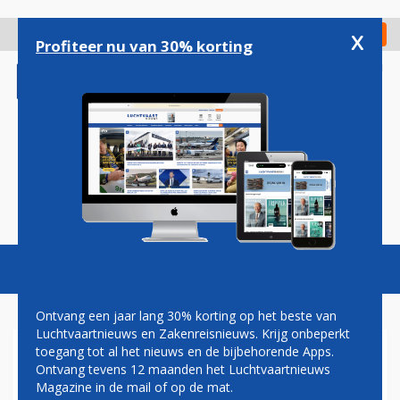
Overslaan
en
x
Digitaal Magazine
Registreer
Check in
naar
Profiteer nu van 30% korting
de
inhoud
gaan
Magazine
Podcasts
Vacatures
Toggl
naviga
Ontvang een jaar lang 30% korting op het beste van
Luchtvaartnieuws en Zakenreisnieuws. Krijg onbeperkt
toegang tot al het nieuws en de bijbehorende Apps.
LUFTHANSA
Ontvang tevens 12 maanden het Luchtvaartnieuws
Magazine in de mail of op de mat.