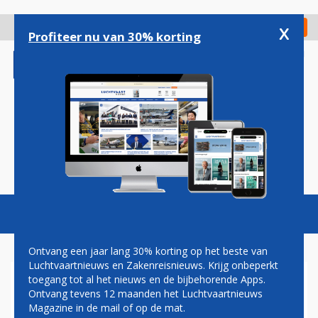
Overslaan
en
x
Digitaal Magazine
Registreer
Check in
naar
Profiteer nu van 30% korting
de
inhoud
gaan
Magazine
Podcasts
Vacatures
Toggl
naviga
Ontvang een jaar lang 30% korting op het beste van
Luchtvaartnieuws en Zakenreisnieuws. Krijg onbeperkt
toegang tot al het nieuws en de bijbehorende Apps.
LUFTHANSA
Ontvang tevens 12 maanden het Luchtvaartnieuws
Magazine in de mail of op de mat.