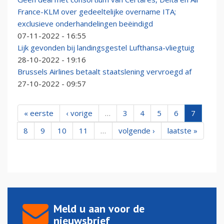
France-KLM over gedeeltelijke overname ITA;
exclusieve onderhandelingen beëindigd
07-11-2022 - 16:55
Lijk gevonden bij landingsgestel Lufthansa-vliegtuig
28-10-2022 - 19:16
Brussels Airlines betaalt staatslening vervroegd af
27-10-2022 - 09:57
« eerste
‹ vorige
…
3
4
5
6
7
8
9
10
11
…
volgende ›
laatste »
Meld u aan voor de
nieuwsbrief