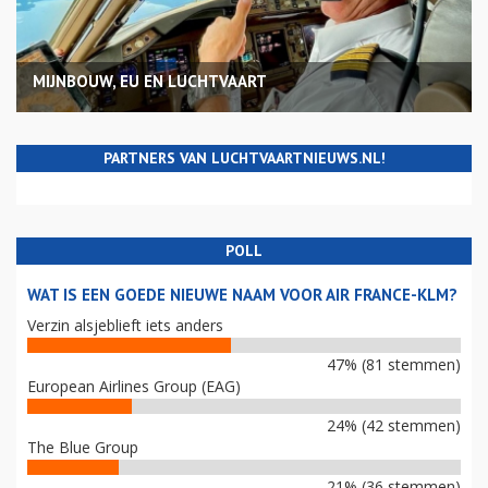
MIJNBOUW, EU EN LUCHTVAART
PARTNERS VAN LUCHTVAARTNIEUWS.NL!
POLL
WAT IS EEN GOEDE NIEUWE NAAM VOOR AIR FRANCE-KLM?
Verzin alsjeblieft iets anders
47% (81 stemmen)
European Airlines Group (EAG)
24% (42 stemmen)
The Blue Group
21% (36 stemmen)