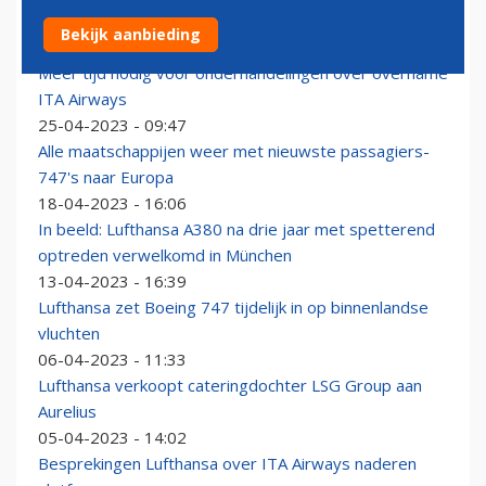
Lufthansa A350 gaat ‘snuffelen’ in de atmosfeer
Bekijk aanbieding
26-04-2023 - 13:35
Meer tijd nodig voor onderhandelingen over overname
ITA Airways
25-04-2023 - 09:47
Alle maatschappijen weer met nieuwste passagiers-
747's naar Europa
18-04-2023 - 16:06
In beeld: Lufthansa A380 na drie jaar met spetterend
optreden verwelkomd in München
13-04-2023 - 16:39
Lufthansa zet Boeing 747 tijdelijk in op binnenlandse
vluchten
06-04-2023 - 11:33
Lufthansa verkoopt cateringdochter LSG Group aan
Aurelius
05-04-2023 - 14:02
Besprekingen Lufthansa over ITA Airways naderen