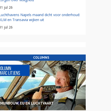
31 jul 26
Luchthavens Napels maand dicht voor onderhoud:
KLM en Transavia wijken uit
31 jul 26
COLUMNS
MIJNBOUW, EU EN LUCHTVAART