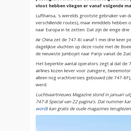
vloot hebben vliegen er vanaf volgende m
Lufthansa, ’s werelds grootste gebruiker van de 
verschillende routes), maar inmiddels hebben o
naar Europa in te zetten. Dat zijn de enige dri
Air China zet de 747-8I vanaf 1 mei drie keer p
dagelijkse vluchten op deze route met de Boei
de nieuwste Jumbojet naar Parijs vanuit de Zu
Het beperkte aantal operators zegt al dat de
airlines kozen liever voor zuinigere, tweemoto
alleen nog vrachtversies gebouwd (de 747-8F)
werd.
Luchtvaartnieuws Magazine stond in januari uitg
747-8 Special van 22 pagina's. Dat nummer ka
wordt
kan gratis de oude magazines terugleze