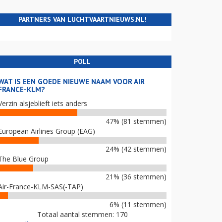
PARTNERS VAN LUCHTVAARTNIEUWS.NL!
POLL
WAT IS EEN GOEDE NIEUWE NAAM VOOR AIR
FRANCE-KLM?
Verzin alsjeblieft iets anders
47% (81 stemmen)
European Airlines Group (EAG)
24% (42 stemmen)
The Blue Group
21% (36 stemmen)
Air-France-KLM-SAS(-TAP)
6% (11 stemmen)
Totaal aantal stemmen: 170