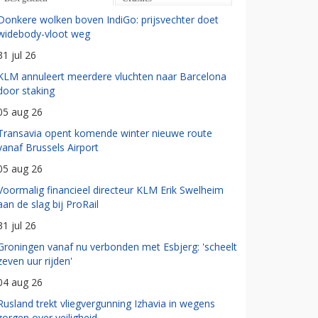
Donkere wolken boven IndiGo: prijsvechter doet
widebody-vloot weg
31 jul 26
KLM annuleert meerdere vluchten naar Barcelona
door staking
05 aug 26
Transavia opent komende winter nieuwe route
vanaf Brussels Airport
05 aug 26
Voormalig financieel directeur KLM Erik Swelheim
aan de slag bij ProRail
31 jul 26
Groningen vanaf nu verbonden met Esbjerg: 'scheelt
zeven uur rijden'
04 aug 26
Rusland trekt vliegvergunning Izhavia in wegens
zorgen over veiligheid