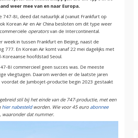
aand weer mee van en naar Europa.
747-8I, deed dat natuurlijk al (vanuit Frankfurt op
ok Korean Air en Air China besloten om dit type weer
e commerciële
operators
van de Intercontinental.
er week in tussen Frankfurt en Beijing, naast de
ng 777. En Korean Air komt vanaf 22 mei dagelijks met
id-Koreaanse hoofdstad Seoul.
 747-8I commercieel geen succes was. De meeste
rige vliegtuigen. Daarom werden er de laatste jaren
, voordat de Jumbojet-productie begin 2023 gestaakt
ebreid stil bij het einde van de 747-productie, met een
n
hier
nabesteld
worden. Wie voor 45 euro
abonnee
n, waaronder dat nummer.