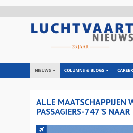
Overslaan
en
naar
de
inhoud
gaan
NIEUWS
COLUMNS & BLOGS
CAREER
ALLE MAATSCHAPPIJEN 
PASSAGIERS-747'S NAAR