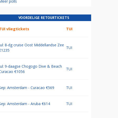
Meer polls
VOORDELIGE RETOURTICKETS
TUI vliegtickets
TUI
Jul: 8-dg cruise Oost Middellandse Zee
TUI
€1235
Jul: 9-daagse Chogogo Dive & Beach
TUI
Curacao €1056
Sep: Amsterdam - Curacao €569
TUI
Sep: Amsterdam - Aruba €614
TUI