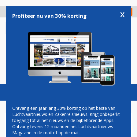
Overslaan
en
x
Digitaal Magazine
Registreer
Check in
naar
Profiteer nu van 30% korting
de
inhoud
gaan
Magazine
Podcasts
Vacatures
Toggl
naviga
Ontvang een jaar lang 30% korting op het beste van
Luchtvaartnieuws en Zakenreisnieuws. Krijg onbeperkt
toegang tot al het nieuws en de bijbehorende Apps.
PERTH
Ontvang tevens 12 maanden het Luchtvaartnieuws
Magazine in de mail of op de mat.