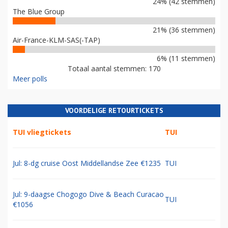
24% (42 stemmen)
The Blue Group
21% (36 stemmen)
Air-France-KLM-SAS(-TAP)
6% (11 stemmen)
Totaal aantal stemmen: 170
Meer polls
VOORDELIGE RETOURTICKETS
TUI vliegtickets
TUI
Jul: 8-dg cruise Oost Middellandse Zee €1235
TUI
Jul: 9-daagse Chogogo Dive & Beach Curacao
TUI
€1056