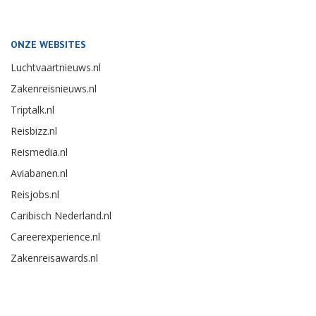
ONZE WEBSITES
Luchtvaartnieuws.nl
Zakenreisnieuws.nl
Triptalk.nl
Reisbizz.nl
Reismedia.nl
Aviabanen.nl
Reisjobs.nl
Caribisch Nederland.nl
Careerexperience.nl
Zakenreisawards.nl