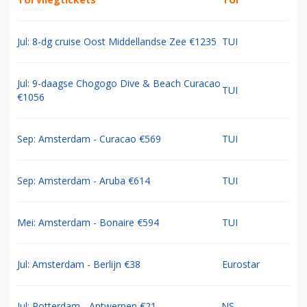
Jul: 8-dg cruise Oost Middellandse Zee €1235
TUI
Jul: 9-daagse Chogogo Dive & Beach Curacao
TUI
€1056
Sep: Amsterdam - Curacao €569
TUI
Sep: Amsterdam - Aruba €614
TUI
Mei: Amsterdam - Bonaire €594
TUI
Jul: Amsterdam - Berlijn €38
Eurostar
Jul: Rotterdam - Antwerpen €21
NS