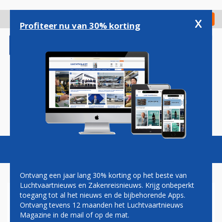
Overslaan
en
x
Digitaal Magazine
Registreer
Check in
naar
Profiteer nu van 30% korting
de
inhoud
gaan
Magazine
Podcasts
Vacatures
Toggl
naviga
Ontvang een jaar lang 30% korting op het beste van
Luchtvaartnieuws en Zakenreisnieuws. Krijg onbeperkt
toegang tot al het nieuws en de bijbehorende Apps.
REISVOORBEREID
Ontvang tevens 12 maanden het Luchtvaartnieuws
Magazine in de mail of op de mat.