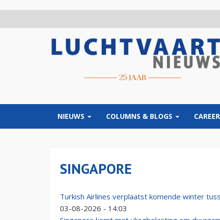
Overslaan
en
naar
de
inhoud
gaan
NIEUWS
COLUMNS & BLOGS
CAREER
SINGAPORE
Turkish Airlines verplaatst komende winter tu
03-08-2026 - 14:03