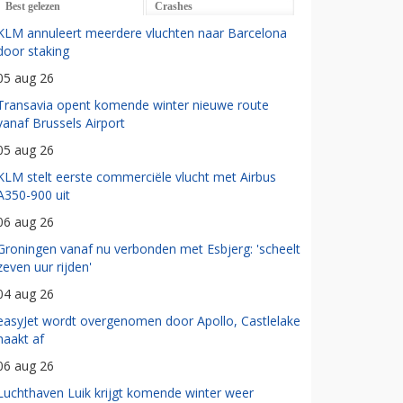
Best gelezen
Crashes
KLM annuleert meerdere vluchten naar Barcelona
door staking
05 aug 26
Transavia opent komende winter nieuwe route
vanaf Brussels Airport
05 aug 26
KLM stelt eerste commerciële vlucht met Airbus
A350-900 uit
06 aug 26
Groningen vanaf nu verbonden met Esbjerg: 'scheelt
zeven uur rijden'
04 aug 26
easyJet wordt overgenomen door Apollo, Castlelake
haakt af
06 aug 26
Luchthaven Luik krijgt komende winter weer