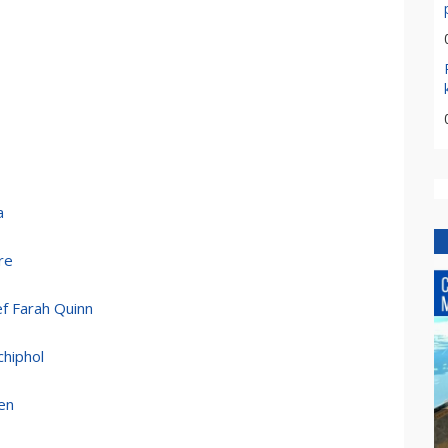
a
re
f Farah Quinn
chiphol
ten