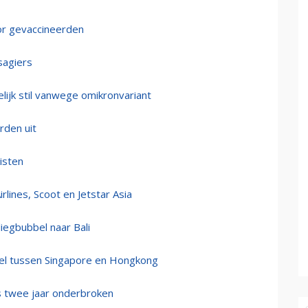
oor gevaccineerden
sagiers
elijk stil vanwege omikronvariant
rden uit
isten
rlines, Scoot en Jetstar Asia
iegbubbel naar Bali
bel tussen Singapore en Hongkong
s twee jaar onderbroken