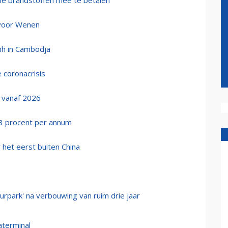
me brandstoffen mee te betalen
n voor Wenen
nh in Cambodja
 coronacrisis
n vanaf 2026
 3 procent per annum
het eerst buiten China
urpark' na verbouwing van ruim drie jaar
aterminal