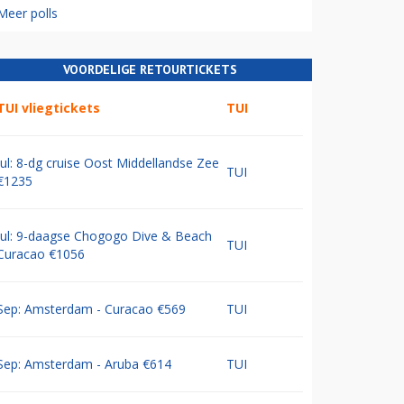
Meer polls
VOORDELIGE RETOURTICKETS
TUI vliegtickets
TUI
Jul: 8-dg cruise Oost Middellandse Zee
TUI
€1235
Jul: 9-daagse Chogogo Dive & Beach
TUI
Curacao €1056
Sep: Amsterdam - Curacao €569
TUI
Sep: Amsterdam - Aruba €614
TUI