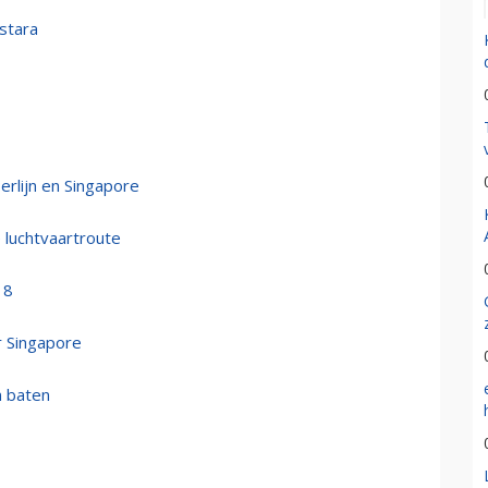
stara
rlijn en Singapore
 luchtvaartroute
18
r Singapore
n baten