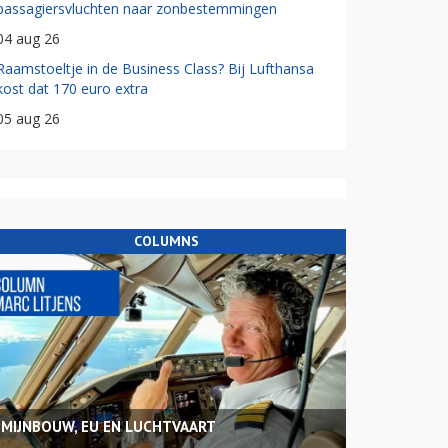
passagiersvluchten naar zonbestemmingen
04 aug 26
Raamstoeltje in de Business Class? Bij Lufthansa
kost dat 170 euro extra
05 aug 26
COLUMNS
MIJNBOUW, EU EN LUCHTVAART