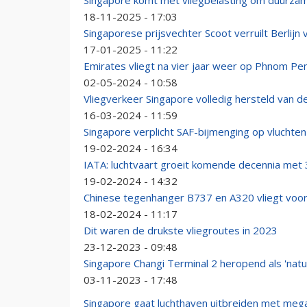
Singapore komt met vliegbelasting om duurza
18-11-2025 - 17:03
Singaporese prijsvechter Scoot verruilt Berlij
17-01-2025 - 11:22
Emirates vliegt na vier jaar weer op Phnom Pe
02-05-2024 - 10:58
Vliegverkeer Singapore volledig hersteld van de
16-03-2024 - 11:59
Singapore verplicht SAF-bijmenging op vluchte
19-02-2024 - 16:34
IATA: luchtvaart groeit komende decennia met
19-02-2024 - 14:32
Chinese tegenhanger B737 en A320 vliegt voor 
18-02-2024 - 11:17
Dit waren de drukste vliegroutes in 2023
23-12-2023 - 09:48
Singapore Changi Terminal 2 heropend als 'natu
03-11-2023 - 17:48
Singapore gaat luchthaven uitbreiden met meg