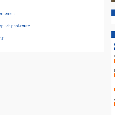
overnemen
op Schiphol-route
rs'