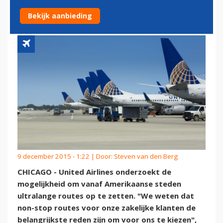
VLUCHTEN
Bekijk aanbieding
9 december 2015 - 1:22 | Door:
Steven van den Berg
CHICAGO - United Airlines onderzoekt de
mogelijkheid om vanaf Amerikaanse steden
ultralange routes op te zetten. "We weten dat
non-stop routes voor onze zakelijke klanten de
belangrijkste reden zijn om voor ons te kiezen",