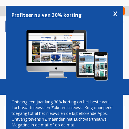
Overslaan
en
x
Digitaal Magazine
Registreer
Check in
naar
Profiteer nu van 30% korting
de
inhoud
gaan
Magazine
Podcasts
Vacatures
Toggl
naviga
Ontvang een jaar lang 30% korting op het beste van
Luchtvaartnieuws en Zakenreisnieuws. Krijg onbeperkt
toegang tot al het nieuws en de bijbehorende Apps.
UNITED OP ZOEK NAAR
Ontvang tevens 12 maanden het Luchtvaartnieuws
VLIEGTUIG VOOR VERRE
Magazine in de mail of op de mat.