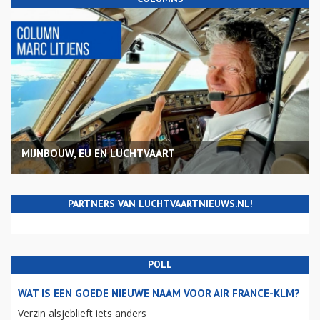
MIJNBOUW, EU EN LUCHTVAART
PARTNERS VAN LUCHTVAARTNIEUWS.NL!
POLL
WAT IS EEN GOEDE NIEUWE NAAM VOOR AIR FRANCE-KLM?
Verzin alsjeblieft iets anders