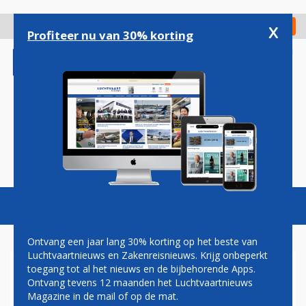
Overslaan
en
x
Digitaal Magazine
Registreer
Check in
naar
Profiteer nu van 30% korting
de
inhoud
gaan
Magazine
Podcasts
Vacatures
Toggl
naviga
Ontvang een jaar lang 30% korting op het beste van
Luchtvaartnieuws en Zakenreisnieuws. Krijg onbeperkt
toegang tot al het nieuws en de bijbehorende Apps.
SKYNRG
Ontvang tevens 12 maanden het Luchtvaartnieuws
Magazine in de mail of op de mat.