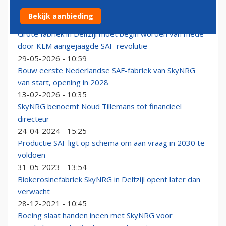
'Over vier jaar hebben we te veel SAF'
Bekijk aanbieding
16-06-2026 - 14:37
Grote fabriek in Delfzijl moet begin worden van mede
door KLM aangejaagde SAF-revolutie
29-05-2026 - 10:59
Bouw eerste Nederlandse SAF-fabriek van SkyNRG
van start, opening in 2028
13-02-2026 - 10:35
SkyNRG benoemt Noud Tillemans tot financieel
directeur
24-04-2024 - 15:25
Productie SAF ligt op schema om aan vraag in 2030 te
voldoen
31-05-2023 - 13:54
Biokerosinefabriek SkyNRG in Delfzijl opent later dan
verwacht
28-12-2021 - 10:45
Boeing slaat handen ineen met SkyNRG voor