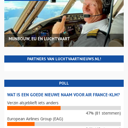
MIJNBOUW, EU EN LUCHTVAART
PARTNERS VAN LUCHTVAARTNIEUWS.NL!
POLL
WAT IS EEN GOEDE NIEUWE NAAM VOOR AIR FRANCE-KLM?
Verzin alsjeblieft iets anders
47% (81 stemmen)
European Airlines Group (EAG)