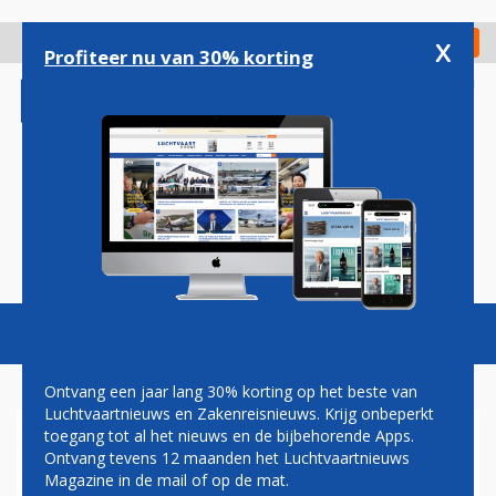
Overslaan
en
x
Digitaal Magazine
Registreer
Check in
naar
Profiteer nu van 30% korting
de
inhoud
gaan
Magazine
Podcasts
Vacatures
Toggl
naviga
Ontvang een jaar lang 30% korting op het beste van
Luchtvaartnieuws en Zakenreisnieuws. Krijg onbeperkt
toegang tot al het nieuws en de bijbehorende Apps.
DUURZAME
Ontvang tevens 12 maanden het Luchtvaartnieuws
VLIEGTUIGBRANDSTOF
Magazine in de mail of op de mat.