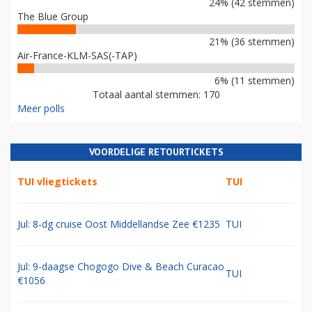
24% (42 stemmen)
The Blue Group
21% (36 stemmen)
Air-France-KLM-SAS(-TAP)
6% (11 stemmen)
Totaal aantal stemmen: 170
Meer polls
VOORDELIGE RETOURTICKETS
TUI vliegtickets
TUI
Jul: 8-dg cruise Oost Middellandse Zee €1235
TUI
Jul: 9-daagse Chogogo Dive & Beach Curacao
TUI
€1056