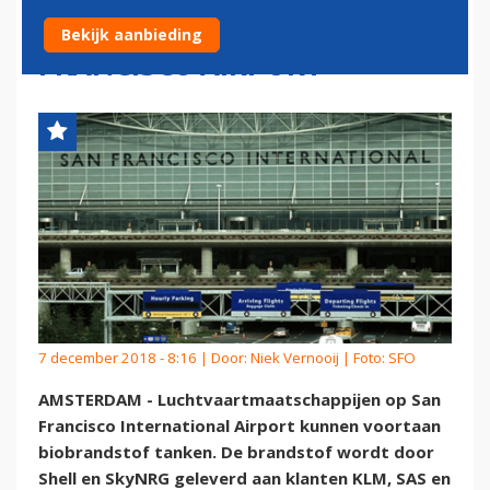
BESCHIKBAAR OP SAN
Bekijk aanbieding
FRANCISCO AIRPORT
7 december 2018 - 8:16 | Door:
Niek Vernooij
| Foto: SFO
AMSTERDAM - Luchtvaartmaatschappijen op San
Francisco International Airport kunnen voortaan
biobrandstof tanken. De brandstof wordt door
Shell en SkyNRG geleverd aan klanten KLM, SAS en