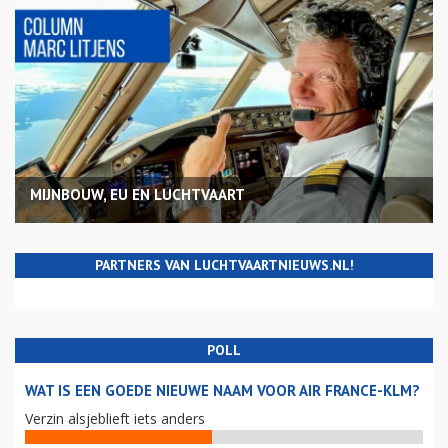
MIJNBOUW, EU EN LUCHTVAART
PARTNERS VAN LUCHTVAARTNIEUWS.NL!
POLL
WAT IS EEN GOEDE NIEUWE NAAM VOOR AIR FRANCE-KLM?
Verzin alsjeblieft iets anders