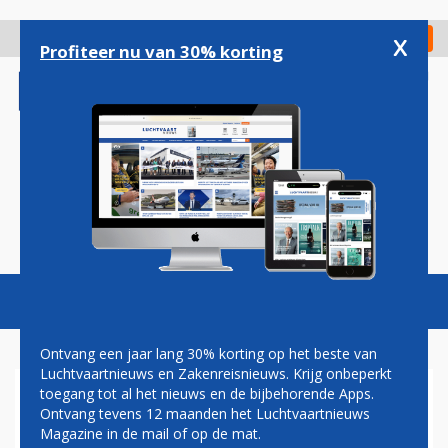
Overslaan
en
x
Digitaal Magazine
Registreer
Check in
naar
Profiteer nu van 30% korting
de
inhoud
gaan
Magazine
Podcasts
Vacatures
Toggl
naviga
Ontvang een jaar lang 30% korting op het beste van
Luchtvaartnieuws en Zakenreisnieuws. Krijg onbeperkt
toegang tot al het nieuws en de bijbehorende Apps.
TRANSAVIA
Ontvang tevens 12 maanden het Luchtvaartnieuws
Magazine in de mail of op de mat.