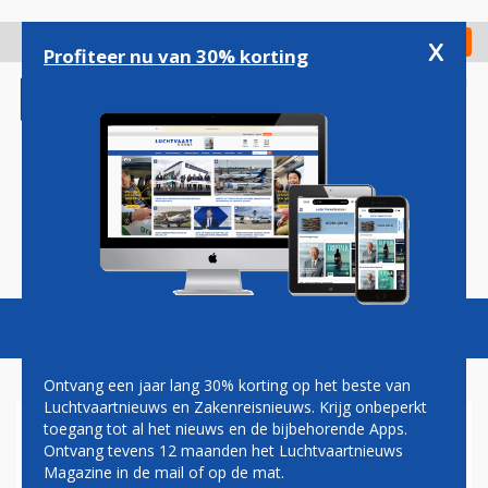
Overslaan
en
x
Digitaal Magazine
Registreer
Check in
naar
Profiteer nu van 30% korting
de
inhoud
gaan
Magazine
Podcasts
Vacatures
Toggl
naviga
Ontvang een jaar lang 30% korting op het beste van
Luchtvaartnieuws en Zakenreisnieuws. Krijg onbeperkt
toegang tot al het nieuws en de bijbehorende Apps.
DE JONG INTRA VAKANTIES
Ontvang tevens 12 maanden het Luchtvaartnieuws
GAAT TRANSAVIA BETALEN
Magazine in de mail of op de mat.