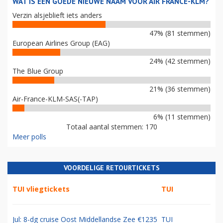
WAT IS EEN GOEDE NIEUWE NAAM VOOR AIR FRANCE-KLM?
Verzin alsjeblieft iets anders
47% (81 stemmen)
European Airlines Group (EAG)
24% (42 stemmen)
The Blue Group
21% (36 stemmen)
Air-France-KLM-SAS(-TAP)
6% (11 stemmen)
Totaal aantal stemmen: 170
Meer polls
VOORDELIGE RETOURTICKETS
TUI vliegtickets
TUI
Jul: 8-dg cruise Oost Middellandse Zee €1235
TUI