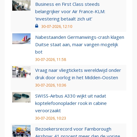
Business en First Class steeds
belangrijker voor Air France-KLM:
‘investering betaalt zich uit’
30-07-2026, 12:10
Nabestaanden Germanwings-crash klagen
Duitse staat aan, maar vangen mogelijk
bot
30-07-2026, 11:58
Vraag naar vliegtickets wereldwijd onder
druk door oorlog in het Midden-Oosten
30-07-2026, 10:36
SWISS-Airbus A330 wijkt uit nadat
koptelefoonoplader rook in cabine
veroorzaakt
30-07-2026, 10:23
Bezoekersrecord voor Farnborough
Airshow: 41 procent meer dan de vorige