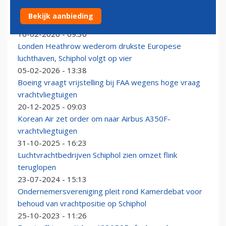
Winterweer in Nederland zorgt voor passagiersgroei
Bekijk aanbieding
op Brussels Airport
16-02-2026 - 09:36
Londen Heathrow wederom drukste Europese
luchthaven, Schiphol volgt op vier
05-02-2026 - 13:38
Boeing vraagt vrijstelling bij FAA wegens hoge vraag
vrachtvliegtuigen
20-12-2025 - 09:03
Korean Air zet order om naar Airbus A350F-
vrachtvliegtuigen
31-10-2025 - 16:23
Luchtvrachtbedrijven Schiphol zien omzet flink
teruglopen
23-07-2024 - 15:13
Ondernemersvereniging pleit rond Kamerdebat voor
behoud van vrachtpositie op Schiphol
25-10-2023 - 11:26