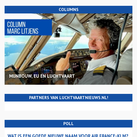
COLUMNS
MIJNBOUW, EU EN LUCHTVAART
PARTNERS VAN LUCHTVAARTNIEUWS.NL!
POLL
WAT IS EEN GOEDE NIEUWE NAAM VOOR AIR FRANCE-KLM?