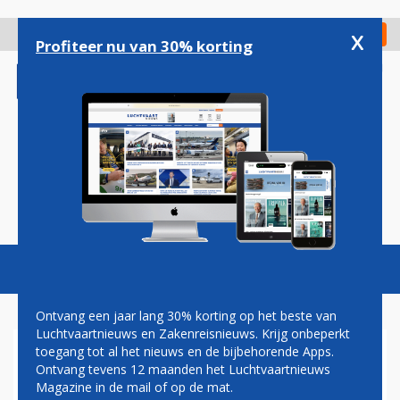
Overslaan
en
x
Digitaal Magazine
Registreer
Check in
naar
Profiteer nu van 30% korting
de
inhoud
gaan
Magazine
Podcasts
Vacatures
Toggl
naviga
Ontvang een jaar lang 30% korting op het beste van
Luchtvaartnieuws en Zakenreisnieuws. Krijg onbeperkt
toegang tot al het nieuws en de bijbehorende Apps.
VRACHT
Ontvang tevens 12 maanden het Luchtvaartnieuws
Magazine in de mail of op de mat.