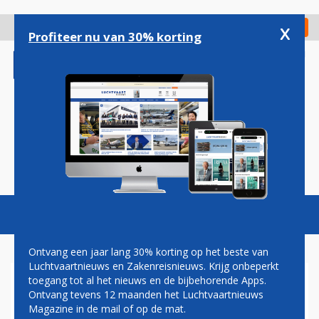
Overslaan
en
x
Digitaal Magazine
Registreer
Check in
naar
Profiteer nu van 30% korting
de
inhoud
gaan
Magazine
Podcasts
Vacatures
Toggl
naviga
Ontvang een jaar lang 30% korting op het beste van
Luchtvaartnieuws en Zakenreisnieuws. Krijg onbeperkt
toegang tot al het nieuws en de bijbehorende Apps.
EERSTE CHINESE AIRBUS
Ontvang tevens 12 maanden het Luchtvaartnieuws
A330P2F AFGELEVERD
Magazine in de mail of op de mat.