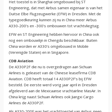
Het toestel is in Shanghai omgebouwd bij ST
Engineering, dat met Airbus samen eigenaar is van het
Duitse Elbe Flugzeugwerke (EFW) in Dresden. Met de
typegoedkeuring kunnen zij nu in China meer Airbus
A330-200’s en -300’s ombouwen tot vrachtvliegtuig.
EFW en ST Engineering hebben hiervoor in China ook
nog een ombouwlijn in Chengdu beschikbaar. Buiten
China worden er A330’s omgebouwd in Mobile
(Verenigde Staten) en in Singapore.
CDB Aviation
De A330P2F die nu is overgedragen aan Sichuan
Airlines is geleaset van de Chinese leasefirma CDB
Aviation. CDB heeft totaal 14 A330P2F’s bij EFW
besteld. De eerste werd vorig jaar april in Dresden
afgeleverd aan de Mexicaanse vrachtairline MasAir. In
China krijg naast Sichuan Airlines ook Jiangxi Cargo
Airlines de A330P2F.
Als A330-200F was het vrachttoestel van Airbus geen