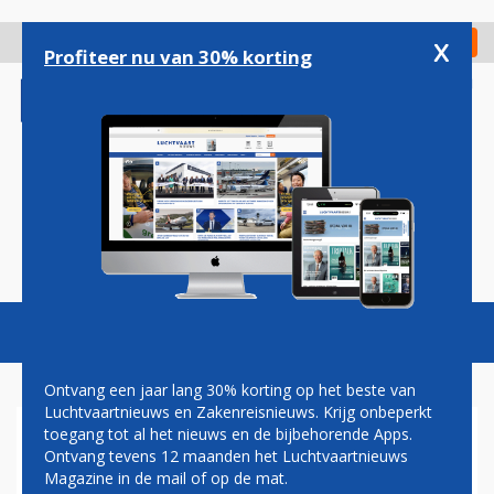
Overslaan
en
x
Digitaal Magazine
Registreer
Check in
naar
Profiteer nu van 30% korting
de
inhoud
gaan
Magazine
Podcasts
Vacatures
Toggl
naviga
Ontvang een jaar lang 30% korting op het beste van
Luchtvaartnieuws en Zakenreisnieuws. Krijg onbeperkt
toegang tot al het nieuws en de bijbehorende Apps.
VRACHT
Ontvang tevens 12 maanden het Luchtvaartnieuws
Magazine in de mail of op de mat.