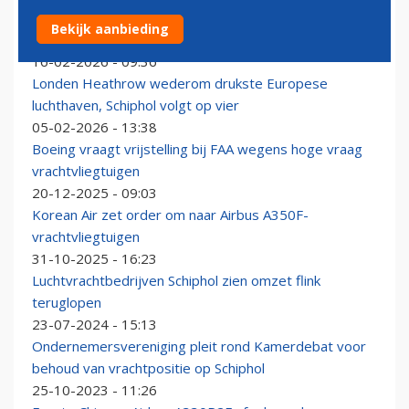
Winterweer in Nederland zorgt voor passagiersgroei
Bekijk aanbieding
op Brussels Airport
16-02-2026 - 09:36
Londen Heathrow wederom drukste Europese
luchthaven, Schiphol volgt op vier
05-02-2026 - 13:38
Boeing vraagt vrijstelling bij FAA wegens hoge vraag
vrachtvliegtuigen
20-12-2025 - 09:03
Korean Air zet order om naar Airbus A350F-
vrachtvliegtuigen
31-10-2025 - 16:23
Luchtvrachtbedrijven Schiphol zien omzet flink
teruglopen
23-07-2024 - 15:13
Ondernemersvereniging pleit rond Kamerdebat voor
behoud van vrachtpositie op Schiphol
25-10-2023 - 11:26