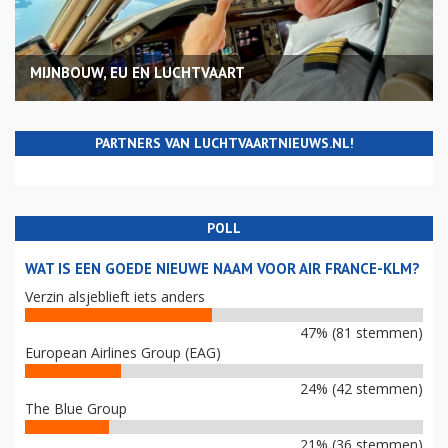
MIJNBOUW, EU EN LUCHTVAART
PARTNERS VAN LUCHTVAARTNIEUWS.NL!
POLL
WAT IS EEN GOEDE NIEUWE NAAM VOOR AIR FRANCE-KLM?
Verzin alsjeblieft iets anders
47% (81 stemmen)
European Airlines Group (EAG)
24% (42 stemmen)
The Blue Group
21% (36 stemmen)