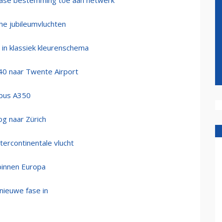
iase bestemming toe aan netwerk
che jubileumvluchten
in klassiek kleurenschema
40 naar Twente Airport
rbus A350
g naar Zürich
ercontinentale vlucht
binnen Europa
nieuwe fase in