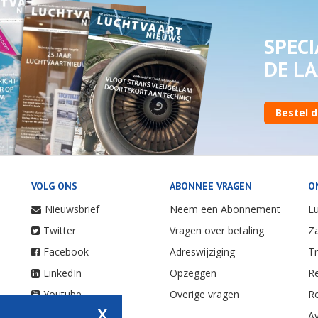
SPECI
DE LA
Bestel d
VOLG ONS
ABONNEE VRAGEN
O
Nieuwsbrief
Neem een Abonnement
Lu
Twitter
Vragen over betaling
Za
Facebook
Adreswijziging
Tr
LinkedIn
Opzeggen
Re
Youtube
Overige vragen
Re
x
Instagram
Av