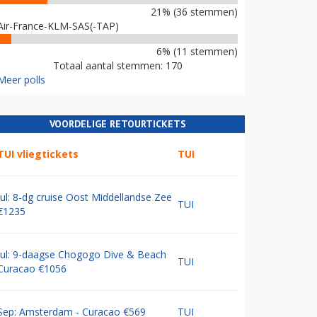
21% (36 stemmen)
Air-France-KLM-SAS(-TAP)
6% (11 stemmen)
Totaal aantal stemmen: 170
Meer polls
VOORDELIGE RETOURTICKETS
TUI vliegtickets
TUI
Jul: 8-dg cruise Oost Middellandse Zee
TUI
€1235
Jul: 9-daagse Chogogo Dive & Beach
TUI
Curacao €1056
Sep: Amsterdam - Curacao €569
TUI