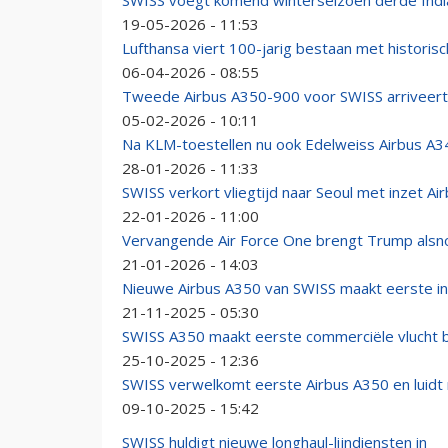
SWISS voegt komend winterseizoen derde Ind
19-05-2026 - 11:53
Lufthansa viert 100-jarig bestaan met historis
06-04-2026 - 08:55
Tweede Airbus A350-900 voor SWISS arriveert 
05-02-2026 - 10:11
Na KLM-toestellen nu ook Edelweiss Airbus A3
28-01-2026 - 11:33
SWISS verkort vliegtijd naar Seoul met inzet Ai
22-01-2026 - 11:00
Vervangende Air Force One brengt Trump alsno
21-01-2026 - 14:03
Nieuwe Airbus A350 van SWISS maakt eerste int
21-11-2025 - 05:30
SWISS A350 maakt eerste commerciële vlucht 
25-10-2025 - 12:36
SWISS verwelkomt eerste Airbus A350 en luidt 
09-10-2025 - 15:42
SWISS huldigt nieuwe longhaul-lijndiensten in