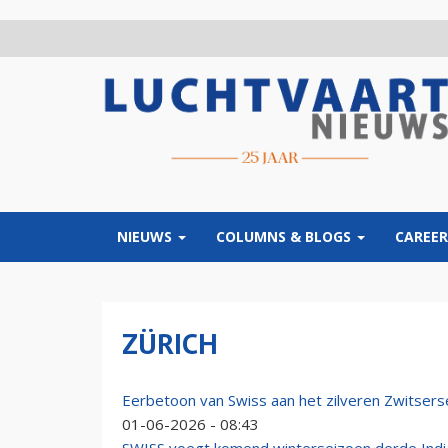
Overslaan
en
naar
de
inhoud
gaan
NIEUWS
COLUMNS & BLOGS
CAREER
ZÜRICH
Eerbetoon van Swiss aan het zilveren Zwitser
01-06-2026 - 08:43