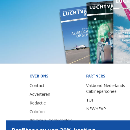
OVER ONS
PARTNERS
Contact
Vakbond Nederlands
Cabinepersoneel
Adverteren
TUI
Redactie
NEWHEAP
Colofon
Privacy & Cookiebeleid
Nieuwsscript