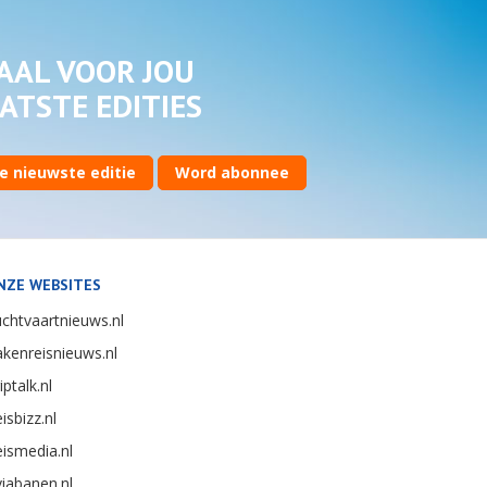
AAL VOOR JOU
ATSTE EDITIES
e nieuwste editie
Word abonnee
NZE WEBSITES
chtvaartnieuws.nl
kenreisnieuws.nl
iptalk.nl
isbizz.nl
ismedia.nl
iabanen.nl