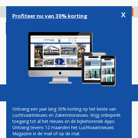
Overslaan
en
x
Digitaal Magazine
Registreer
Check in
naar
Profiteer nu van 30% korting
de
inhoud
gaan
Magazine
Podcasts
Vacatures
Toggl
naviga
Ontvang een jaar lang 30% korting op het beste van
Luchtvaartnieuws en Zakenreisnieuws. Krijg onbeperkt
toegang tot al het nieuws en de bijbehorende Apps.
SWISS ZIET AF VAN
Ontvang tevens 12 maanden het Luchtvaartnieuws
LIJNDIENST NAAR
Magazine in de mail of op de mat.