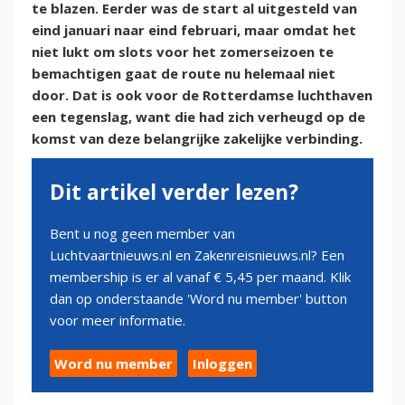
te blazen. Eerder was de start al uitgesteld van
eind januari naar eind februari, maar omdat het
niet lukt om slots voor het zomerseizoen te
bemachtigen gaat de route nu helemaal niet
door. Dat is ook voor de Rotterdamse luchthaven
een tegenslag, want die had zich verheugd op de
komst van deze belangrijke zakelijke verbinding.
Dit artikel verder lezen?
Bent u nog geen member van
Luchtvaartnieuws.nl en Zakenreisnieuws.nl? Een
membership is er al vanaf € 5,45 per maand. Klik
dan op onderstaande 'Word nu member' button
voor meer informatie.
Word nu member
Inloggen