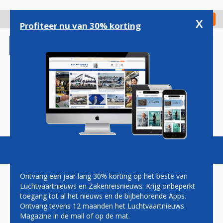
Overslaan
en
x
Digitaal Magazine
Registreer
Check in
naar
Profiteer nu van 30% korting
de
inhoud
gaan
Magazine
Podcasts
Vacatures
Toggl
naviga
Ontvang een jaar lang 30% korting op het beste van
Luchtvaartnieuws en Zakenreisnieuws. Krijg onbeperkt
toegang tot al het nieuws en de bijbehorende Apps.
HERMAN MATEBOER: SPIN-
Ontvang tevens 12 maanden het Luchtvaartnieuws
OFF
Magazine in de mail of op de mat.