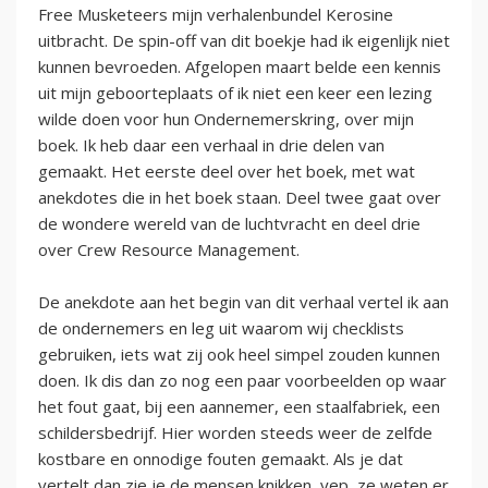
Free Musketeers mijn verhalenbundel Kerosine
uitbracht. De spin-off van dit boekje had ik eigenlijk niet
kunnen bevroeden. Afgelopen maart belde een kennis
uit mijn geboorteplaats of ik niet een keer een lezing
wilde doen voor hun Ondernemerskring, over mijn
boek. Ik heb daar een verhaal in drie delen van
gemaakt. Het eerste deel over het boek, met wat
anekdotes die in het boek staan. Deel twee gaat over
de wondere wereld van de luchtvracht en deel drie
over Crew Resource Management.
De anekdote aan het begin van dit verhaal vertel ik aan
de ondernemers en leg uit waarom wij checklists
gebruiken, iets wat zij ook heel simpel zouden kunnen
doen. Ik dis dan zo nog een paar voorbeelden op waar
het fout gaat, bij een aannemer, een staalfabriek, een
schildersbedrijf. Hier worden steeds weer de zelfde
kostbare en onnodige fouten gemaakt. Als je dat
vertelt dan zie je de mensen knikken, yep, ze weten er